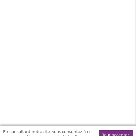
Saveur
Fruité
Contenance
50ml
PG/VG
20/80
Pays
France
MAGASINS
PRODUITS
AIDE & SERVICES
VAPOSTORE
En consultant notre site, vous consentez à ce
Tout accepter