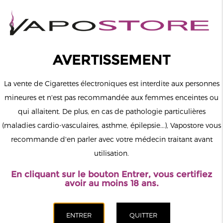
0
Connexion
AVERTISSEMENT
La vente de Cigarettes électroniques est interdite aux personnes
mineures et n'est pas recommandée aux femmes enceintes ou
qui allaitent. De plus, en cas de pathologie particulières
MENU
(maladies cardio-vasculaires, asthme, épilepsie...), Vapostore vous
recommande d'en parler avec votre médecin traitant avant
Le vapotage est une transition vers une vie sans tabac puis sans
utilisation.
dépendance à la nicotine. Ne vapotez pas si vous ne fumez pas.
En cliquant sur le bouton Entrer, vous certifiez
Accueil
>
ELiquide
>
Français
>
The Fuu
>
Fuug Life
>
Low
avoir au moins 18 ans.
Rider ZHC Mix Series Fuug Life 50ml 00mg
CATÉGORIES