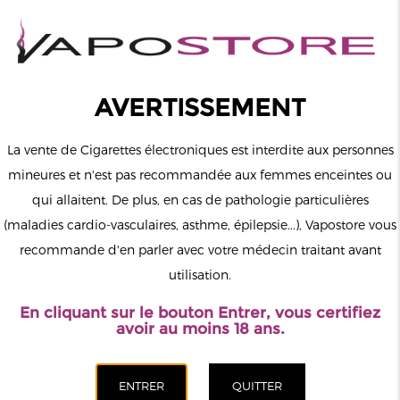
0
Connexion
AVERTISSEMENT
La vente de Cigarettes électroniques est interdite aux personnes
mineures et n'est pas recommandée aux femmes enceintes ou
qui allaitent. De plus, en cas de pathologie particulières
MENU
(maladies cardio-vasculaires, asthme, épilepsie...), Vapostore vous
recommande d'en parler avec votre médecin traitant avant
Le vapotage est une transition vers une vie sans tabac puis sans
utilisation.
dépendance à la nicotine. Ne vapotez pas si vous ne fumez pas.
En cliquant sur le bouton Entrer, vous certifiez
Accueil
>
ELiquide
>
Français
>
Vape 47
>
Enfer Vape 47 50ml
avoir au moins 18 ans.
00mg
CATÉGORIES