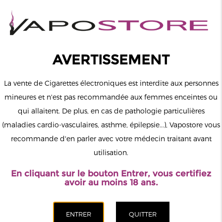
0
Connexion
AVERTISSEMENT
La vente de Cigarettes électroniques est interdite aux personnes
mineures et n'est pas recommandée aux femmes enceintes ou
qui allaitent. De plus, en cas de pathologie particulières
MENU
(maladies cardio-vasculaires, asthme, épilepsie...), Vapostore vous
recommande d'en parler avec votre médecin traitant avant
Le vapotage est une transition vers une vie sans tabac puis sans
utilisation.
dépendance à la nicotine. Ne vapotez pas si vous ne fumez pas.
En cliquant sur le bouton Entrer, vous certifiez
Accueil
>
ELiquide
>
Français
>
VDLV
>
Menthe Glaciale Nic
avoir au moins 18 ans.
Salts VDLV 10ml
CATÉGORIES