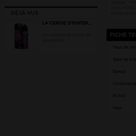
Dosage : 0m
Cloud Vapor
Ratio PG/VG 
DÉJÀ VUS
Crazy Labs
Contenance 
Curieux
LA CERISE D'ENFER...
DLICE
FICHE T
Des saveurs de cerise, de
grenade et...
Ehuka
Taux de nic
E.Tasty
Type de E-l
EliquidFRANCE
E saveur
Saveur
Extrapure
Contenanc
Flavor Hit
PG/VG
Flavour Power
Full Moon
Pays
Gatsby
Goo Puff
Juice 66