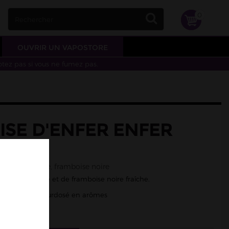
0
OUVRIR UN VAPOSTORE
otez pas si vous ne fumez pas.
ISE D'ENFER ENFER
aîcheur, grenade, framboise noire
ise, de grenade et de framboise noire fraîche.
/50 - Liquide surdosé en arômes