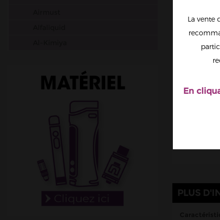
Airmust
La vente 
Alfaliquid
recomman
Al-Kimiya
partic
Aura
re
Avap
Ben Northon
En cliqu
Biarritz Lab
Biggy Bear
Big Papa
Bordo2
Bushido
Cabochard
PLUS D'I
Chubbiz
Clark's Liquide
Caractéristi