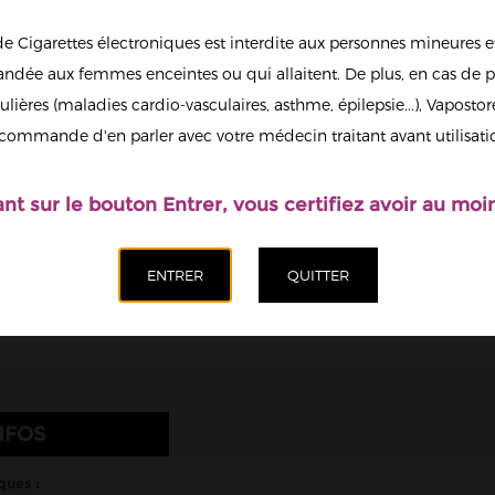
6
de Cigarettes électroniques est interdite aux personnes mineures et
13
dée aux femmes enceintes ou qui allaitent. De plus, en cas de p
ulières (maladies cardio-vasculaires, asthme, épilepsie...), Vaposto
Afficher en
commande d'en parler avec votre médecin traitant avant utilisati
grand
Il est possi
nicotine.
ant sur le bouton Entrer, vous certifiez avoir au moin
Quantité
Ajoute
NFOS
ques :