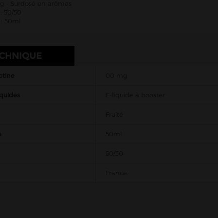
g - Surdosé en arômes
: 50/50
: 50ml
ECHNIQUE
otine
00 mg
iquides
E-liquide à booster
Fruité
e
50ml
50/50
France