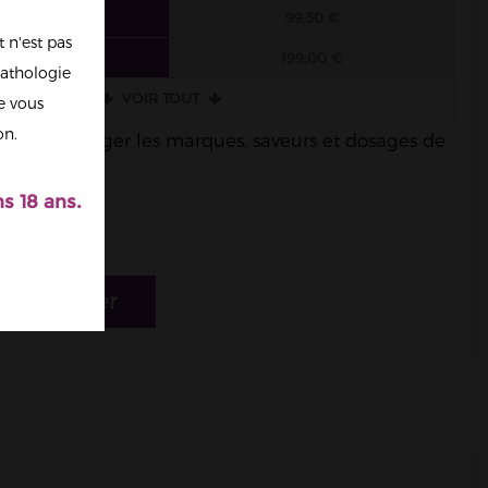
 FIOLES
99,50 €
 n'est pas
 FIOLES
199,00 €
athologie
VOIR TOUT
re vous
on.
ble de mélanger les marques, saveurs et dosages de
s 18 ans.
r au panier