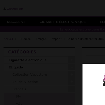
Connexion
MAGASINS
CIGARETTE ÉLECTRONIQUE
EL
Le vapotage est une transitio
Accueil
>
ELiquide
>
Français
>
Vape 47
>
La Cerise D'Enfer Enfer 50ml
CATÉGORIES
Cigarette électronique
ELiquide
Collection Vapostore
Sel de Nicotine
Français
814
A&L