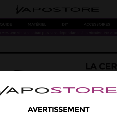
IQUIDE
MATÉRIEL
DIY
ACCESSOIRES
n vers une vie sans tabac puis sans dépendance à la nicotine. Ne vap
LA CER
50ML
saveur: cerise, fr
Des saveurs de cer
Taux de PG/VG : 50
19,90 €
AVERTISSEMENT