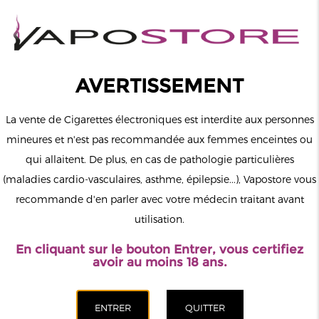
0
Connexion
AVERTISSEMENT
La vente de Cigarettes électroniques est interdite aux personnes
mineures et n'est pas recommandée aux femmes enceintes ou
qui allaitent. De plus, en cas de pathologie particulières
MENU
(maladies cardio-vasculaires, asthme, épilepsie...), Vapostore vous
recommande d'en parler avec votre médecin traitant avant
Le vapotage est une transition vers une vie sans tabac puis sans
utilisation.
dépendance à la nicotine. Ne vapotez pas si vous ne fumez pas.
En cliquant sur le bouton Entrer, vous certifiez
Accueil
>
ELiquide
>
Français
>
EliquidFRANCE
>
Fruits
avoir au moins 18 ans.
Rouges Yuzu Fruizee Max 50ml
CATÉGORIES