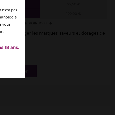
 FIOLES
99,50 €
 n'est pas
 FIOLES
199,00 €
athologie
VOIR TOUT
re vous
on.
ble de mélanger les marques, saveurs et dosages de
s 18 ans.
r au panier