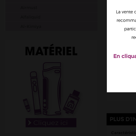
Airmust
La vente 
Alfaliquid
recomman
Al-Kimiya
partic
Aura
re
Avap
Ben Northon
En cliqu
Biarritz Lab
Biggy Bear
Big Papa
Bordo2
Bushido
Cabochard
PLUS D'I
Chubbiz
Clark's Liquide
Caractéristi