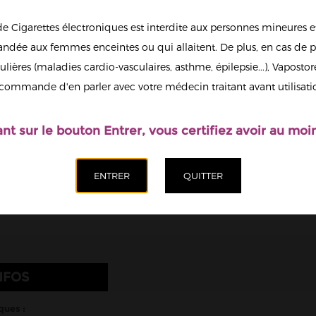
6
de Cigarettes électroniques est interdite aux personnes mineures et
13
dée aux femmes enceintes ou qui allaitent. De plus, en cas de p
ulières (maladies cardio-vasculaires, asthme, épilepsie...), Vaposto
Afficher en
commande d'en parler avec votre médecin traitant avant utilisati
grand
Il est possi
nicotine.
ant sur le bouton Entrer, vous certifiez avoir au moin
Quantité
Ajoute
NFOS
ques :