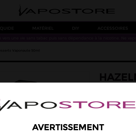
IQUIDE
MATÉRIEL
DIY
ACCESSOIRES
n vers une vie sans tabac puis sans dépendance à la nicotine. Ne vap
esserts Vaponaute 50ml
HAZEL
DESSE
saveur: crème vani
Des saveurs de crè
Taux de PG/VG : 50
19,90 €
AVERTISSEMENT