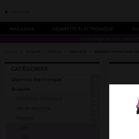
Connexion
MAGASINS
CIGARETTE ÉLECTRONIQUE
EL
Le vapotage est une transitio
Accueil
>
ELiquide
>
Français
>
Vaponaute
>
Hazelnut Vanilla Cream D
CATÉGORIES
Cigarette électronique
ELiquide
Collection Vapostore
Sel de Nicotine
Français
814
A&L