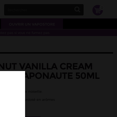
0
OUVRIR UN VAPOSTORE
otez pas si vous ne fumez pas.
NUT VANILLA CREAM
RTS VAPONAUTE 50ML
lle, noisette
me vanille et de noisette.
/50 - Liquide surdosé en arômes