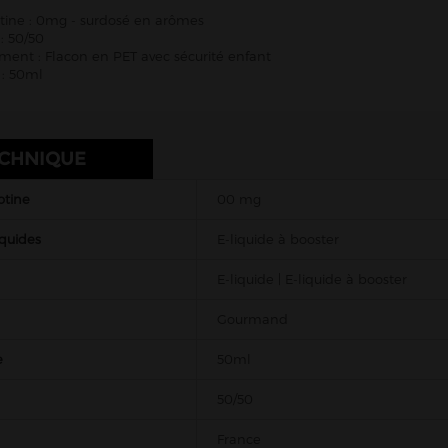
tine : 0mg - surdosé en arômes
: 50/50
ent : Flacon en PET avec sécurité enfant
: 50ml
ECHNIQUE
otine
00 mg
iquides
E-liquide à booster
E-liquide | E-liquide à booster
Gourmand
e
50ml
50/50
France