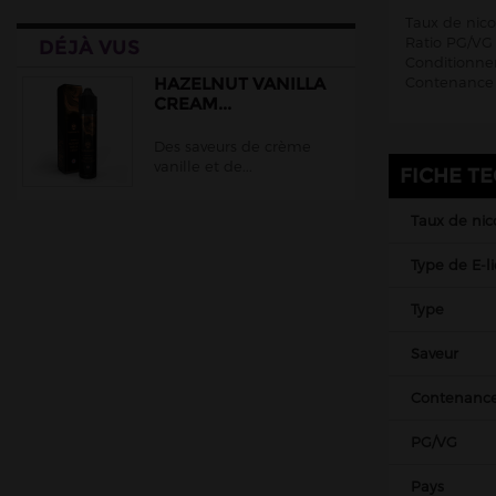
Cloud Vapor
Taux de nico
Ratio PG/VG 
DÉJÀ VUS
Crazy Labs
Conditionnem
Curieux
HAZELNUT VANILLA
Contenance 
CREAM...
DLICE
Des saveurs de crème
Ehuka
vanille et de...
FICHE T
E.Tasty
EliquidFRANCE
Taux de nic
E saveur
Type de E-l
Extrapure
Type
Flavor Hit
Saveur
Flavour Power
Full Moon
Contenanc
Gatsby
PG/VG
Goo Puff
Pays
Juice 66