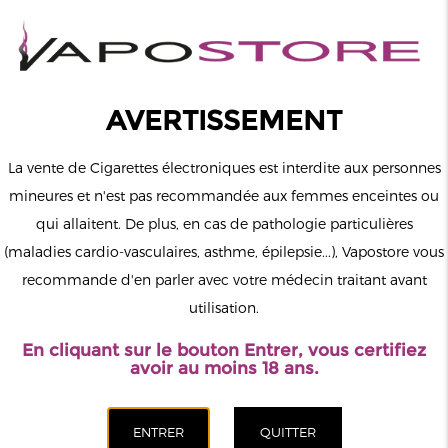
0
Connexion
AVERTISSEMENT
La vente de Cigarettes électroniques est interdite aux personnes
mineures et n'est pas recommandée aux femmes enceintes ou
qui allaitent. De plus, en cas de pathologie particulières
MENU
(maladies cardio-vasculaires, asthme, épilepsie...), Vapostore vous
recommande d'en parler avec votre médecin traitant avant
Le vapotage est une transition vers une vie sans tabac puis sans
utilisation.
dépendance à la nicotine. Ne vapotez pas si vous ne fumez pas.
En cliquant sur le bouton Entrer, vous certifiez
Accueil
>
ELiquide
>
Français
>
Alfaliquid
>
Pêche Abricot
avoir au moins 18 ans.
Granita Soft 50ml
CATÉGORIES