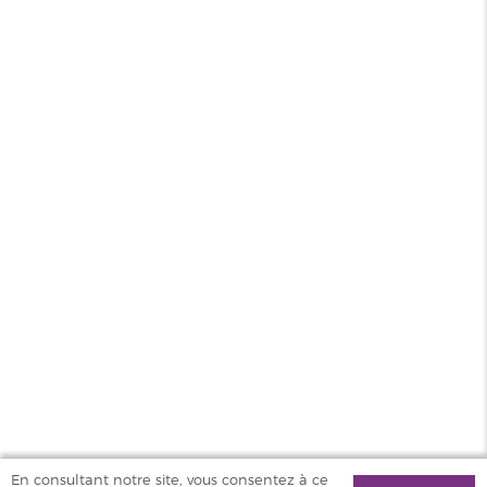
Type
E-liquide | E-liquide à booster
Saveur
Fruité
Contenance
50ml
PG/VG
50/50
Pays
France
MAGASINS
PRODUITS
AIDE & SERVICES
VAPOSTORE
En consultant notre site, vous consentez à ce