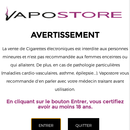
0
Connexion
AVERTISSEMENT
La vente de Cigarettes électroniques est interdite aux personnes
mineures et n'est pas recommandée aux femmes enceintes ou
qui allaitent. De plus, en cas de pathologie particulières
MENU
(maladies cardio-vasculaires, asthme, épilepsie...), Vapostore vous
recommande d'en parler avec votre médecin traitant avant
Le vapotage est une transition vers une vie sans tabac puis sans
utilisation.
dépendance à la nicotine. Ne vapotez pas si vous ne fumez pas.
En cliquant sur le bouton Entrer, vous certifiez
Accueil
>
ELiquide
>
Français
>
Alfaliquid
>
Citron Vert Melon
avoir au moins 18 ans.
Granita Soft 50ml
CATÉGORIES