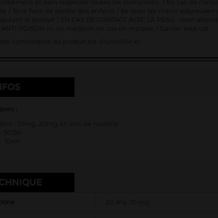
entivement et bien respecter toutes les instructions. / En cas de consu
ette / Tenir hors de portée des enfants / Se laver les mains soigneu
pulant le produit / EN CAS DE CONTACT AVEC LA PEAU : laver abon
ANTI-POISON ou un médecin en cas de malaise / Garder sous clé
e des composants du produit est
disponible ici
NFOS
ques :
tine : 10mg, 20mg en sels de nicotine
: 50/50
: 10ml
ECHNIQUE
otine
20 mg, 10 mg