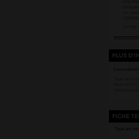
Lire att
l'étiqu
Kombucha Fever
en mani
KSL Vapor
CENTRE 
La list
La Belle Époque
La Crypte And Co
La Mécanique des Fluides
PLUS D'I
Le Coq qui vape
Le Vapoteur Breton
Caractéristi
Le French Liquide
Taux de nico
Ratio PG/VG 
Liquidarom
Contenance 
Liquideo
LP Vapor
Made In Vape
FICHE T
Maison Fuel
Taux de nic
Millésime