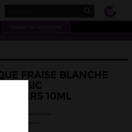
0
OUVRIR UN VAPOSTORE
otez pas si vous ne fumez pas.
QUE FRAISE BLANCHE
LT BASIC
HINERS 10ML
nche, pastèque
tèque et de fraise blanche.
/50 - sels de nicotine