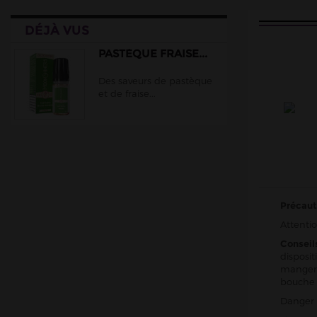
Cloud Vapor
DÉJÀ VUS
Crazy Labs
Curieux
PASTÈQUE FRAISE...
DLICE
Des saveurs de pastèque
et de fraise...
Ehuka
E.Tasty
EliquidFRANCE
E saveur
Extrapure
Flavor Hit
Précaut
Attentio
Flavour Power
Conseil
Full Moon
disposit
manger,
Gatsby
bouche
Goo Puff
Danger 
Juice 66