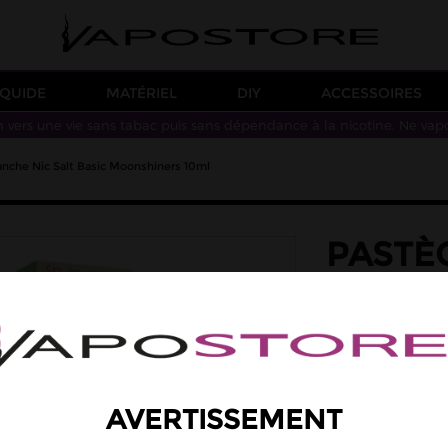
IQUIDE
MATÉRIEL
DIY
ACCESSOIRES
n vers une vie sans tabac puis sans dépendance à la nicotine. Ne vap
anche Nic Salt Basic Moonshiners 10ml
PASTÈ
NIC SA
MOONS
saveur: fraise bla
Des saveurs de pas
AVERTISSEMENT
Taux de PG/VG : 50