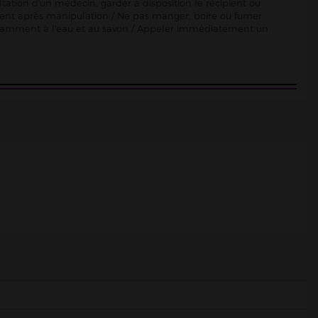
ltation d'un médecin, garder à disposition le récipient ou
sement après manipulation / Ne pas manger, boire ou fumer
damment à l'eau et au savon / Appeler immédiatement un