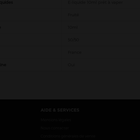
iquides
E-liquide 10ml prêt à vaper
Fruité
e
10ml
50/50
France
tine
Oui
AIDE & SERVICES
Mentions légales
Nous contacter
Conditions générales de vente