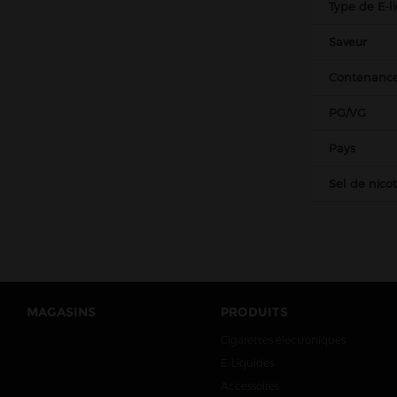
Type de E-l
Nova Liquides
Obvious liquids
Saveur
Olala
Contenanc
Pegasus
PG/VG
Petit Nuage
Pays
Prestige
Project Karu
Sel de nico
Protect
Pulp
Raneki
Revolute
MAGASINS
PRODUITS
Roykin
Cigarettes électroniques
Rud & Gad
E-Liquides
Sense
Accessoires