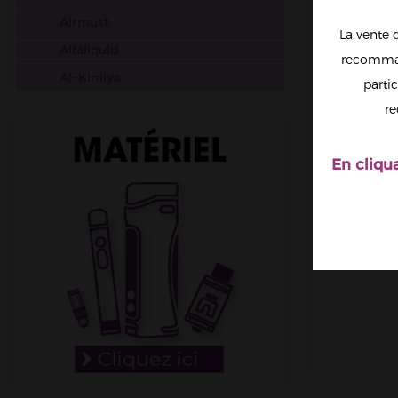
Airmust
La vente 
Alfaliquid
recomman
Al-Kimiya
partic
Aura
re
Avap
Ben Northon
En cliqu
Biarritz Lab
Biggy Bear
Big Papa
Bordo2
Bushido
Cabochard
Chubbiz
Clark's Liquide