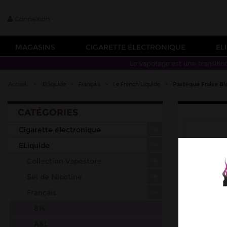
Connexion
MAGASINS
CIGARETTE ÉLECTRONIQUE
EL
Le vapotage est une transitio
Accueil
>
ELiquide
>
Français
>
Le French Liquide
>
Pastèque Fraise Bl
CATÉGORIES
Cigarette électronique
ELiquide
Collection Vapostore
Sel de Nicotine
Français
814
A&L