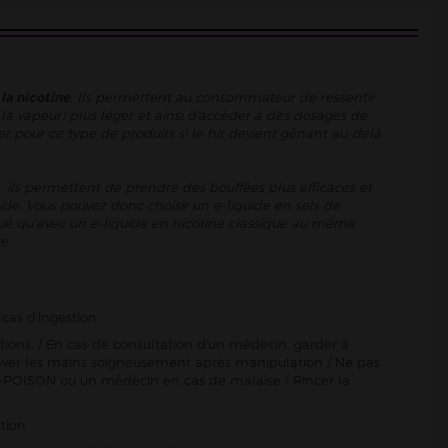
 la nicotine
. Ils permettent au consommateur de ressentir
la vapeur) plus léger et ainsi d'accéder à des dosages de
er pour ce type de produits si le hit devient gênant au-delà
, ils permettent de prendre des bouffées plus efficaces et
ide. Vous pouvez donc choisir un e-liquide en sels de
énué qu’avec un e-liquide en nicotine classique au même
e.
cas d'ingestion
ctions. / En cas de consultation d'un médecin, garder à
Se laver les mains soigneusement après manipulation / Ne pas
-POISON ou un médecin en cas de malaise / Rincer la
tion