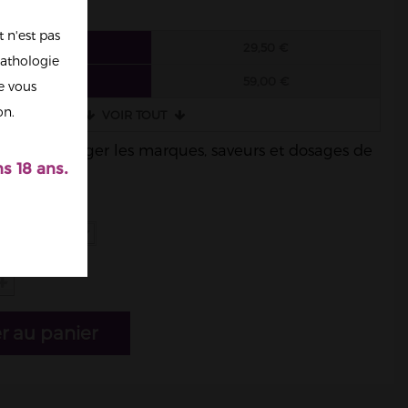
 n'est pas
6 FIOLES
29,50 €
athologie
3 FIOLES
59,00 €
re vous
on.
VOIR TOUT
ble de mélanger les marques, saveurs et dosages de
s 18 ans.
r au panier