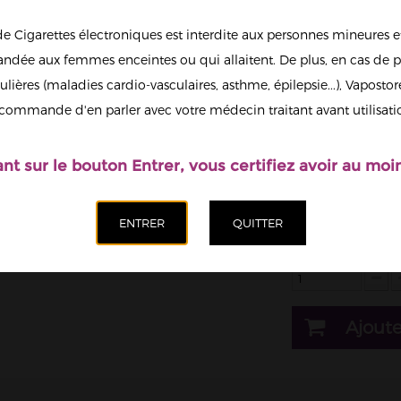
5,90 €
de Cigarettes électroniques est interdite aux personnes mineures et
dée aux femmes enceintes ou qui allaitent. De plus, en cas de p
1
ulières (maladies cardio-vasculaires, asthme, épilepsie...), Vaposto
Afficher en
commande d'en parler avec votre médecin traitant avant utilisati
grand
Il est possi
nicotine.
ant sur le bouton Entrer, vous certifiez avoir au moin
Dosage nicotine
20mg
Quantité
Ajoute