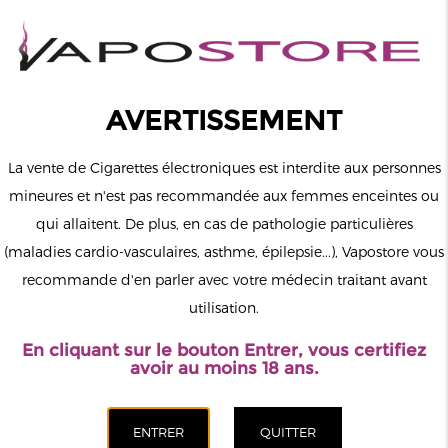
0
Connexion
AVERTISSEMENT
La vente de Cigarettes électroniques est interdite aux personnes
mineures et n'est pas recommandée aux femmes enceintes ou
qui allaitent. De plus, en cas de pathologie particulières
MENU
(maladies cardio-vasculaires, asthme, épilepsie...), Vapostore vous
recommande d'en parler avec votre médecin traitant avant
Le vapotage est une transition vers une vie sans tabac puis sans
utilisation.
dépendance à la nicotine. Ne vapotez pas si vous ne fumez pas.
En cliquant sur le bouton Entrer, vous certifiez
Accueil
>
ELiquide
>
Français
>
The Fuu
>
Puissant Minimal
avoir au moins 18 ans.
The Fuu 50ml
CATÉGORIES