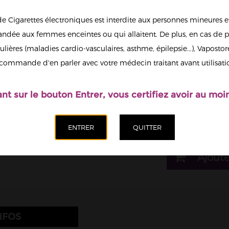
19,90 €
de Cigarettes électroniques est interdite aux personnes mineures et
6
dée aux femmes enceintes ou qui allaitent. De plus, en cas de p
13
ulières (maladies cardio-vasculaires, asthme, épilepsie...), Vaposto
Afficher en
commande d'en parler avec votre médecin traitant avant utilisati
grand
Il est possi
nicotine.
ant sur le bouton Entrer, vous certifiez avoir au moin
Quantité
Ajoute
NFOS