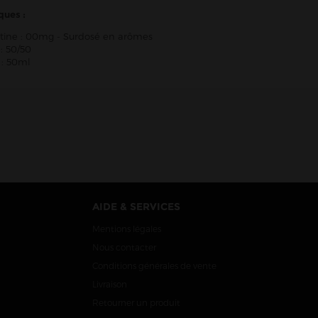
ques :
otine : 00mg - Surdosé en arômes
: 50/50
: 50ml
AIDE & SERVICES
Mentions légales
Nous contacter
Conditions générales de vente
Livraison
Retourner un produit