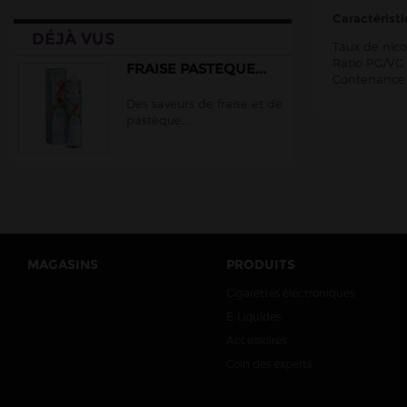
Cloud Vapor
Caractéristi
DÉJÀ VUS
Crazy Labs
Taux de nic
Ratio PG/VG 
Curieux
FRAISE PASTÈQUE...
Contenance 
DLICE
Des saveurs de fraise et de
pastèque...
Ehuka
E.Tasty
EliquidFRANCE
E saveur
Extrapure
Flavor Hit
MAGASINS
PRODUITS
Flavour Power
Cigarettes électroniques
E-Liquides
Full Moon
Accessoires
Gatsby
Coin des experts
Goo Puff
Juice 66