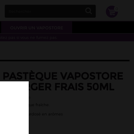
0
OUVRIR UN VAPOSTORE
otez pas si vous ne fumez pas.
E PASTÈQUE VAPOSTORE
IT VERGER FRAIS 50ML
îcheur, pastèque
se et de pastèque fraîche.
/50 - Liquide surdosé en arômes
vec Vapostore.