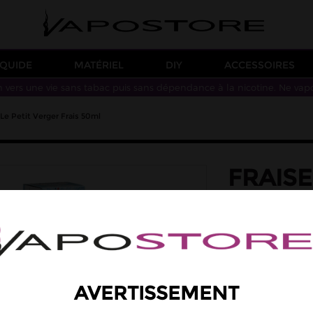
IQUIDE
MATÉRIEL
DIY
ACCESSOIRES
n vers une vie sans tabac puis sans dépendance à la nicotine. Ne vap
Le Petit Verger Frais 50ml
FRAIS
LE PET
saveur: fraise, fra
Des saveurs de frai
Taux de PG/VG : 50
AVERTISSEMENT
En collaboration a