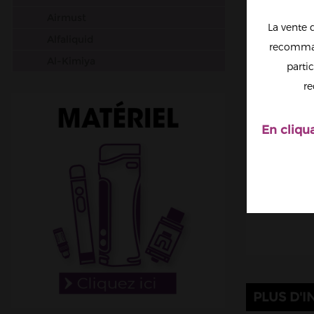
Airmust
La vente 
Alfaliquid
recomman
Al-Kimiya
partic
Aura
re
Avap
Ben Northon
En cliqu
Biarritz Lab
Biggy Bear
Big Papa
Bordo2
Bushido
Cabochard
Chubbiz
PLUS D'I
Clark's Liquide