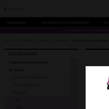
Connexion
MAGASINS
CIGARETTE ÉLECTRONIQUE
EL
Le vapotage est une transitio
Accueil
>
ELiquide
>
Français
>
Savourea
>
Fraise Pastèque Vapostore 
CATÉGORIES
Cigarette électronique
ELiquide
Collection Vapostore
Sel de Nicotine
Français
814
A&L