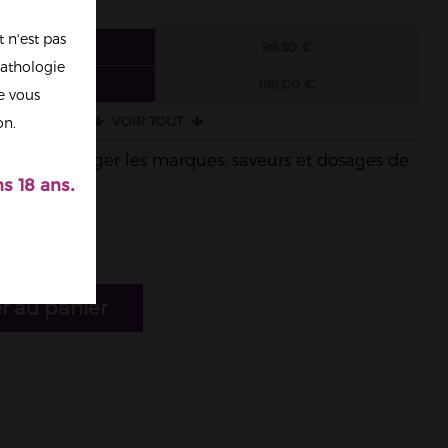
 n'est pas
 FIOLES
99,50 €
athologie
 FIOLES
199,00 €
re vous
VOIR TOUT
on.
ble de mélanger les marques, saveurs et dosages de
s 18 ans.
r au panier