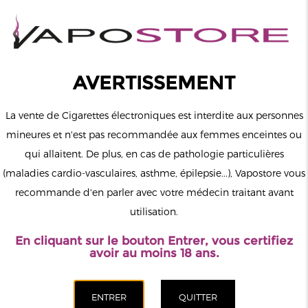
0
Connexion
AVERTISSEMENT
La vente de Cigarettes électroniques est interdite aux personnes
mineures et n'est pas recommandée aux femmes enceintes ou
qui allaitent. De plus, en cas de pathologie particulières
MENU
(maladies cardio-vasculaires, asthme, épilepsie...), Vapostore vous
recommande d'en parler avec votre médecin traitant avant
Le vapotage est une transition vers une vie sans tabac puis sans
utilisation.
dépendance à la nicotine. Ne vapotez pas si vous ne fumez pas.
En cliquant sur le bouton Entrer, vous certifiez
Accueil
>
ELiquide
>
Français
>
Vaping Quest
>
Le Barbare
avoir au moins 18 ans.
Vaping Quest 50ml
CATÉGORIES