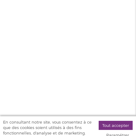
Saveur
Gourmand
Contenance
50ml
PG/VG
40/60
Pays
France
MAGASINS
PRODUITS
AIDE & SERVICES
VAPOSTORE
En consultant notre site, vous consentez à ce
Tout accepter
que des cookies soient utilisés à des fins
©
fonctionnelles, d'analyse et de marketing.
Paramétrer