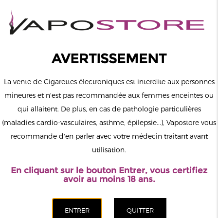
0
Connexion
AVERTISSEMENT
La vente de Cigarettes électroniques est interdite aux personnes
mineures et n'est pas recommandée aux femmes enceintes ou
qui allaitent. De plus, en cas de pathologie particulières
MENU
(maladies cardio-vasculaires, asthme, épilepsie...), Vapostore vous
recommande d'en parler avec votre médecin traitant avant
Le vapotage est une transition vers une vie sans tabac puis sans
utilisation.
dépendance à la nicotine. Ne vapotez pas si vous ne fumez pas.
En cliquant sur le bouton Entrer, vous certifiez
Accueil
>
ELiquide
>
Français
>
LP Vapor
>
Numéro 6 La
avoir au moins 18 ans.
Manufacture LP Vapor 50ml
CATÉGORIES