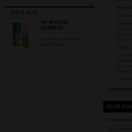
Cloud Vapor
Précaut
DÉJÀ VUS
Crazy Labs
Attentio
Curieux
FR-M 70/30
Conseil
CLASSICS...
disposit
DLICE
manger,
Une saveur de classic
bouche
Ehuka
blond doux....
Danger 
E.Tasty
Lire att
EliquidFRANCE
l'étiqu
en mani
E saveur
CENTRE 
Extrapure
La list
Flavor Hit
Flavour Power
Full Moon
PLUS D'I
Gatsby
Caractéristi
Goo Puff
Taux de nic
Juice 66