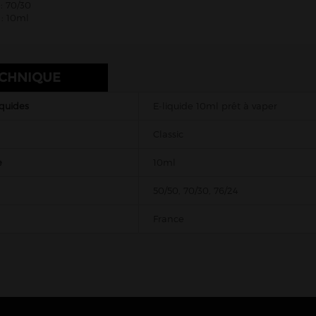
: 70/30
: 10ml
ECHNIQUE
iquides
E-liquide 10ml prêt à vaper
Classic
e
10ml
50/50, 70/30, 76/24
France