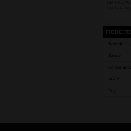
Ratio PG/VG 
Contenance 
Kombucha Fever
KSL Vapor
La Belle Époque
FICHE T
La Crypte And Co
Type de E-l
La Mécanique des Fluides
Le Coq qui vape
Saveur
Le Vapoteur Breton
Contenanc
Le French Liquide
PG/VG
Liquidarom
Liquideo
Pays
LP Vapor
Made In Vape
Maison Fuel
Millésime