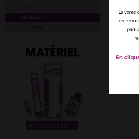
Airmust
La vente 
Alfaliquid
recomman
Al-Kimiya
partic
Aura
re
Avap
Ben Northon
En cliqu
Biarritz Lab
Biggy Bear
Big Papa
Bordo2
Bushido
Cabochard
Chubbiz
Clark's Liquide