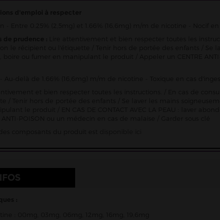
ions d'emploi à respecter
n - Entre 0.25% (2,5mg) et 1.66% (16,6mg) m/m de nicotine - Nocif en 
s de prudence :
Lire attentivement et bien respecter toutes les instru
ion le récipient ou l'étiquette / Tenir hors de portée des enfants / 
 boire ou fumer en manipulant le produit / Appeler un CENTRE ANTI
- Au-delà de 1.66% (16,6mg) m/m de nicotine - Toxique en cas d'inges
entivement et bien respecter toutes les instructions. / En cas de consu
ette / Tenir hors de portée des enfants / Se laver les mains soigneu
pulant le produit / EN CAS DE CONTACT AVEC LA PEAU : laver abon
ANTI-POISON ou un médecin en cas de malaise / Garder sous clé
e des composants du produit est
disponible ici
NFOS
ques :
otine : 00mg, 03mg, 06mg, 12mg, 16mg, 19,6mg