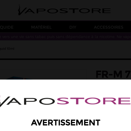
IQUIDE
MATÉRIEL
DIY
ACCESSOIRES
n vers une vie sans tabac puis sans dépendance à la nicotine. Ne vap
quid 10ml
FR-M 7
ALFALI
saveur: classic bl
Une saveur de clas
Taux de PG/VG : 7
5,90 €
AVERTISSEMENT