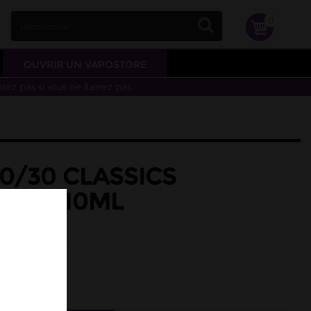
0
OUVRIR UN VAPOSTORE
otez pas si vous ne fumez pas.
0/30 CLASSICS
QUID 10ML
ond
sic blond doux.
0/30