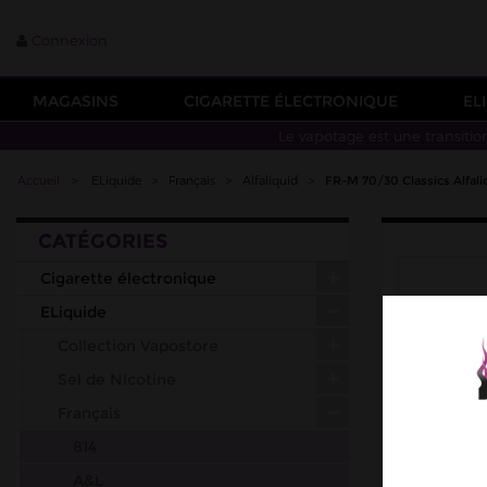
Connexion
MAGASINS
CIGARETTE ÉLECTRONIQUE
EL
Le vapotage est une transitio
Accueil
>
ELiquide
>
Français
>
Alfaliquid
>
FR-M 70/30 Classics Alfali
CATÉGORIES
Cigarette électronique
ELiquide
Collection Vapostore
Sel de Nicotine
Français
814
A&L