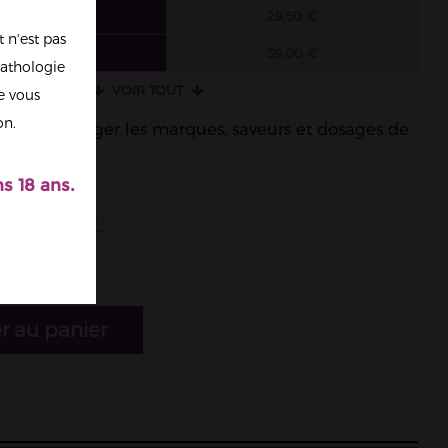
6 FIOLES
29,50 €
 n'est pas
3 FIOLES
59,00 €
athologie
VOIR TOUT
re vous
on.
ble de mélanger les marques, saveurs et dosages de
s 18 ans.
e)
r au panier