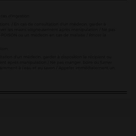
cas d'ingestion
ctions. / En cas de consultation d'un médecin, garder à
Se laver les mains soigneusement après manipulation / Ne pas
-POISON ou un médecin en cas de malaise / Rincer la
tion
ltation d'un médecin, garder à disposition le récipient ou
sement après manipulation / Ne pas manger, boire ou fumer
damment à l'eau et au savon / Appeler immédiatement un