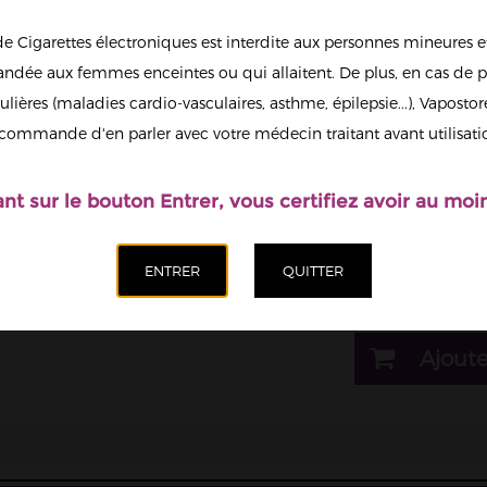
de Cigarettes électroniques est interdite aux personnes mineures et
1
dée aux femmes enceintes ou qui allaitent. De plus, en cas de p
ulières (maladies cardio-vasculaires, asthme, épilepsie...), Vaposto
Afficher en
commande d'en parler avec votre médecin traitant avant utilisati
grand
Il est possi
nicotine.
ant sur le bouton Entrer, vous certifiez avoir au moin
Dosage nicotine
00mg (sans nicotin
Quantité
Ajoute