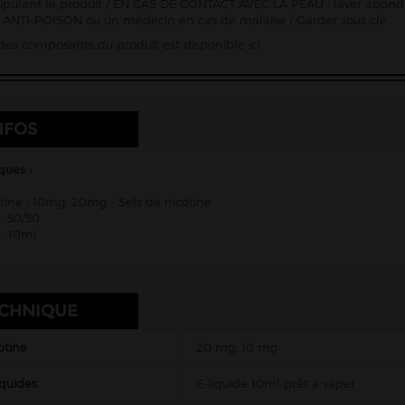
pulant le produit / EN CAS DE CONTACT AVEC LA PEAU : laver abon
ANTI-POISON ou un médecin en cas de malaise / Garder sous clé
e des composants du produit est
disponible ici
NFOS
ques :
tine : 10mg, 20mg - Sels de nicotine
: 50/50
: 10ml
ECHNIQUE
otine
20 mg, 10 mg
iquides
E-liquide 10ml prêt à vaper