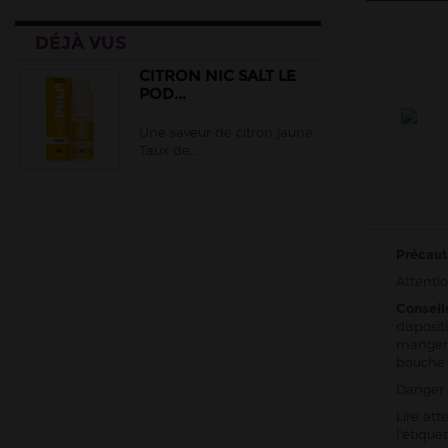
Cloud Vapor
DÉJÀ VUS
Crazy Labs
Curieux
CITRON NIC SALT LE
POD...
DLICE
Une saveur de citron jaune.
Ehuka
Taux de...
E.Tasty
EliquidFRANCE
E saveur
Précaut
Extrapure
Attentio
Flavor Hit
Conseil
Flavour Power
disposit
manger,
Full Moon
bouche
Gatsby
Danger 
Goo Puff
Lire att
l'étiqu
Juice 66