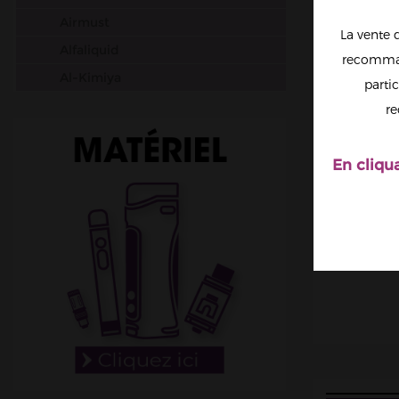
Airmust
La vente 
Alfaliquid
recomman
Al-Kimiya
partic
Aura
re
Avap
Ben Northon
En cliqu
Biarritz Lab
Biggy Bear
Big Papa
Bordo2
Bushido
Cabochard
Chubbiz
Clark's Liquide