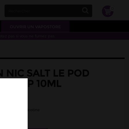
0
OUVRIR UN VAPOSTORE
otez pas si vous ne fumez pas.
 NIC SALT LE POD
E PULP 10ML
on jaune.
/50 - Sels de nicotine