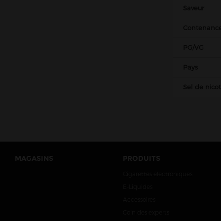
Nova Liquides
Saveur
Obvious liquids
Contenanc
Olala
PG/VG
Pegasus
Pays
Petit Nuage
Prestige
Sel de nico
Project Karu
Protect
Pulp
Raneki
MAGASINS
PRODUITS
Revolute
Cigarettes électroniques
Roykin
E-Liquides
Rud & Gad
Accessoires
Sense
Coin des experts