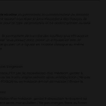
 la nicotine
. Ils permettent au consommateur de ressentir
la vapeur) plus léger et ainsi d'accéder à des dosages de
er pour ce type de produits si le hit devient gênant au-delà
, ils permettent de prendre des bouffées plus efficaces et
ide. Vous pouvez donc choisir un e-liquide en sels de
énué qu’avec un e-liquide en nicotine classique au même
e.
cas d'ingestion
ctions. / En cas de consultation d'un médecin, garder à
Se laver les mains soigneusement après manipulation / Ne pas
-POISON ou un médecin en cas de malaise / Rincer la
tion
ltation d'un médecin, garder à disposition le récipient ou
sement après manipulation / Ne pas manger, boire ou fumer