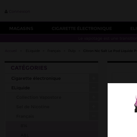
Connexion
MAGASINS
CIGARETTE ÉLECTRONIQUE
EL
Le vapotage est une transitio
Accueil
>
ELiquide
>
Français
>
Pulp
>
Citron Nic Salt Le Pod Liquide P
CATÉGORIES
Cigarette électronique
ELiquide
Collection Vapostore
Sel de Nicotine
Français
814
A&L