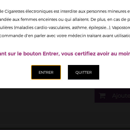
de Cigarettes électroniques est interdite aux personnes mineures et
1
dée aux femmes enceintes ou qui allaitent. De plus, en cas de p
ulières (maladies cardio-vasculaires, asthme, épilepsie...), Vaposto
Afficher en
commande d'en parler avec votre médecin traitant avant utilisati
grand
Il est possi
nicotine.
ant sur le bouton Entrer, vous certifiez avoir au moin
Dosage nicotine
10mg
Quantité
Ajoute