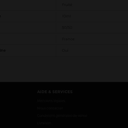
Fruité
e
10ml
50/50
France
tine
Oui
AIDE & SERVICES
Mentions légales
Nous contacter
Conditions générales de vente
Livraison