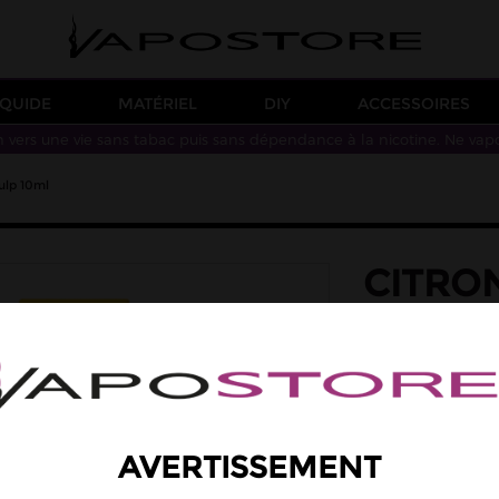
IQUIDE
MATÉRIEL
DIY
ACCESSOIRES
n vers une vie sans tabac puis sans dépendance à la nicotine. Ne vap
ulp 10ml
CITRON
LIQUID
saveur: citron
Une saveur de citr
Taux de PG/VG : 50
5,90 €
AVERTISSEMENT