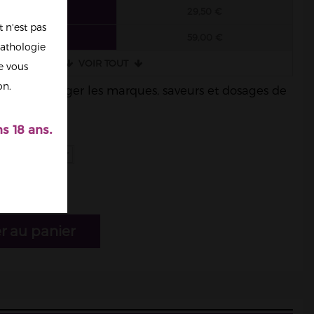
6 FIOLES
29,50 €
 n'est pas
3 FIOLES
59,00 €
athologie
VOIR TOUT
re vous
on.
ble de mélanger les marques, saveurs et dosages de
s 18 ans.
r au panier