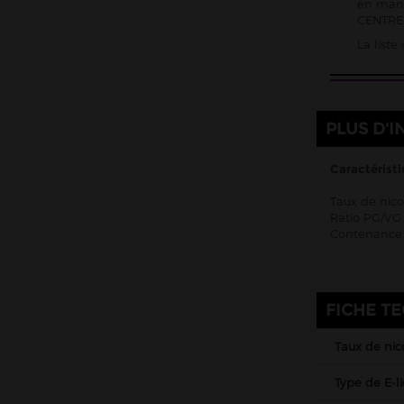
en mani
CENTRE 
Kombucha Fever
La list
KSL Vapor
La Belle Époque
La Crypte And Co
PLUS D'I
La Mécanique des Fluides
Le Coq qui vape
Caractéristi
Le Vapoteur Breton
Taux de nico
Ratio PG/VG 
Le French Liquide
Contenance 
Liquidarom
Liquideo
LP Vapor
FICHE T
Made In Vape
Taux de nic
Maison Fuel
Type de E-l
Millésime