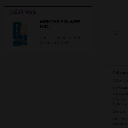
Cloud Vapor
DÉJÀ VUS
Crazy Labs
Curieux
MENTHE POLAIRE
NIC...
DLICE
Une saveur de menthe
Ehuka
polaire. Taux de...
E.Tasty
EliquidFRANCE
E saveur
Précaut
Extrapure
Attentio
Flavor Hit
Conseil
Flavour Power
disposit
manger,
Full Moon
bouche
Gatsby
Danger 
Goo Puff
Lire att
l'étiqu
Juice 66