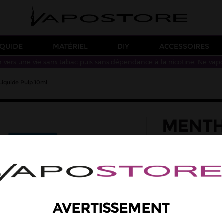
IQUIDE
MATÉRIEL
DIY
ACCESSOIRES
n vers une vie sans tabac puis sans dépendance à la nicotine. Ne vap
Liquide Pulp 10ml
MENTHE
POD LI
saveur: menthe po
Une saveur de men
Taux de PG/VG : 50
5,90 €
AVERTISSEMENT