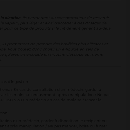
 la nicotine
. Ils permettent au consommateur de ressentir
la vapeur) plus léger et ainsi d'accéder à des dosages de
er pour ce type de produits si le hit devient gênant au-delà
, ils permettent de prendre des bouffées plus efficaces et
ide. Vous pouvez donc choisir un e-liquide en sels de
énué qu’avec un e-liquide en nicotine classique au même
e.
cas d'ingestion
ctions. / En cas de consultation d'un médecin, garder à
Se laver les mains soigneusement après manipulation / Ne pas
-POISON ou un médecin en cas de malaise / Rincer la
tion
ltation d'un médecin, garder à disposition le récipient ou
sement après manipulation / Ne pas manger, boire ou fumer