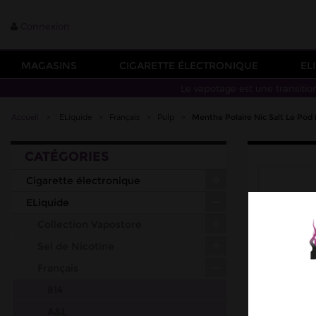
Connexion
MAGASINS
CIGARETTE ÉLECTRONIQUE
EL
Le vapotage est une transitio
Accueil
>
ELiquide
>
Français
>
Pulp
>
Menthe Polaire Nic Salt Le Pod 
CATÉGORIES
Cigarette électronique
ELiquide
Collection Vapostore
Sel de Nicotine
Français
814
A&L