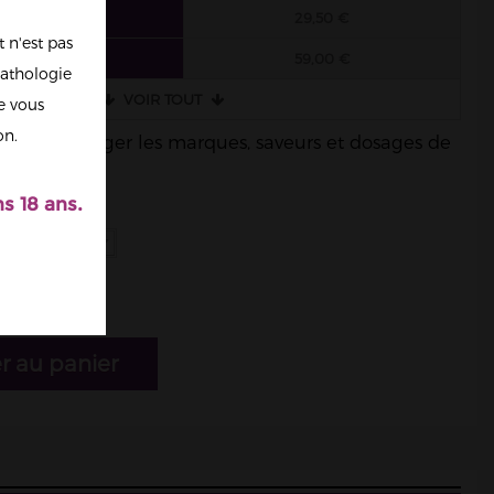
6 FIOLES
29,50 €
 n'est pas
3 FIOLES
59,00 €
athologie
VOIR TOUT
re vous
on.
ble de mélanger les marques, saveurs et dosages de
s 18 ans.
r au panier