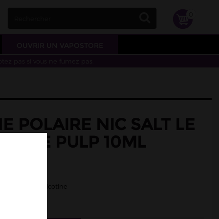
0
OUVRIR UN VAPOSTORE
otez pas si vous ne fumez pas.
 POLAIRE NIC SALT LE
QUIDE PULP 10ML
laire
the polaire.
/50 - Sels de nicotine