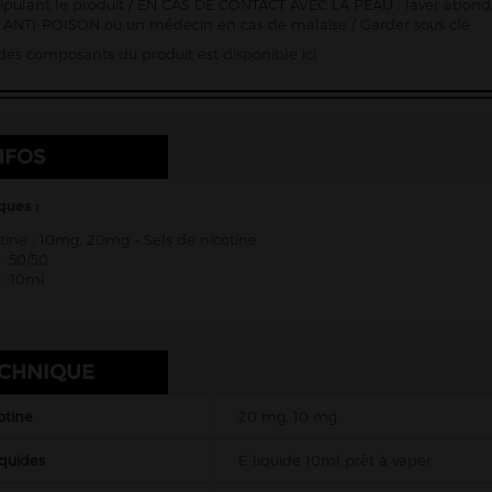
pulant le produit / EN CAS DE CONTACT AVEC LA PEAU : laver abon
ANTI-POISON ou un médecin en cas de malaise / Garder sous clé
e des composants du produit est
disponible ici
NFOS
ques :
tine : 10mg, 20mg - Sels de nicotine
: 50/50
: 10ml
ECHNIQUE
otine
20 mg, 10 mg
iquides
E-liquide 10ml prêt à vaper