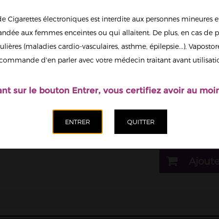
de Cigarettes électroniques est interdite aux personnes mineures et
1
dée aux femmes enceintes ou qui allaitent. De plus, en cas de p
ulières (maladies cardio-vasculaires, asthme, épilepsie...), Vaposto
Afficher en
commande d'en parler avec votre médecin traitant avant utilisati
grand
Il est possi
nicotine.
ant sur le bouton Entrer, vous certifiez avoir au moin
Dosage nicotine
20mg
Quantité
Ajoute