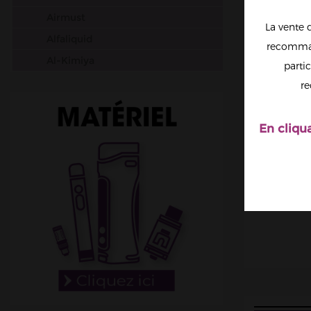
Airmust
La vente 
Alfaliquid
recomman
Al-Kimiya
partic
Aura
re
Avap
Ben Northon
En cliqu
Biarritz Lab
Biggy Bear
Big Papa
Bordo2
Bushido
Cabochard
Chubbiz
Clark's Liquide