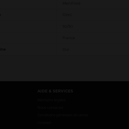
Mentholé
e
10ml
50/50
France
tine
Oui
AIDE & SERVICES
Mentions légales
Nous contacter
Conditions générales de vente
Livraison