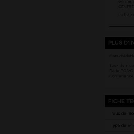
en mani
CENTRE 
Kombucha Fever
La list
KSL Vapor
La Belle Époque
La Crypte And Co
PLUS D'I
La Mécanique des Fluides
Le Coq qui vape
Caractéristi
Le Vapoteur Breton
Taux de nico
Ratio PG/VG 
Le French Liquide
Contenance 
Liquidarom
Liquideo
FICHE T
LP Vapor
Made In Vape
Taux de nic
Maison Fuel
Type de E-l
Millésime