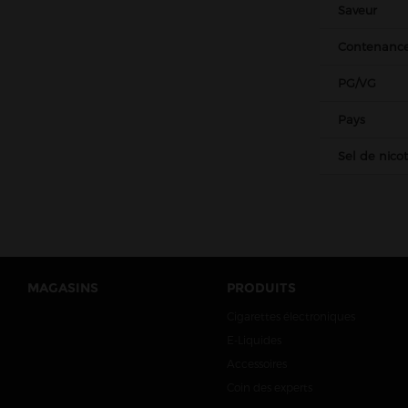
Saveur
Nova Liquides
Obvious liquids
Contenanc
Olala
PG/VG
Pegasus
Pays
Petit Nuage
Prestige
Sel de nico
Project Karu
Protect
Pulp
Raneki
MAGASINS
PRODUITS
Revolute
Cigarettes électroniques
Roykin
E-Liquides
Rud & Gad
Accessoires
Sense
Coin des experts