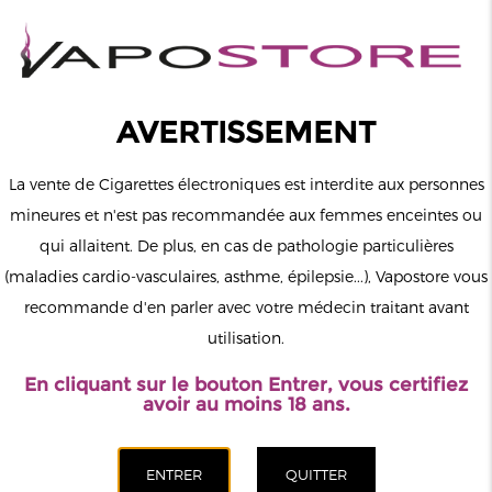
0
Connexion
AVERTISSEMENT
La vente de Cigarettes électroniques est interdite aux personnes
mineures et n'est pas recommandée aux femmes enceintes ou
qui allaitent. De plus, en cas de pathologie particulières
MENU
(maladies cardio-vasculaires, asthme, épilepsie...), Vapostore vous
recommande d'en parler avec votre médecin traitant avant
Le vapotage est une transition vers une vie sans tabac puis sans
utilisation.
dépendance à la nicotine. Ne vapotez pas si vous ne fumez pas.
En cliquant sur le bouton Entrer, vous certifiez
Accueil
>
ELiquide
>
Français
>
Aura
>
Red Hood Aura 50ml
avoir au moins 18 ans.
00mg
CATÉGORIES