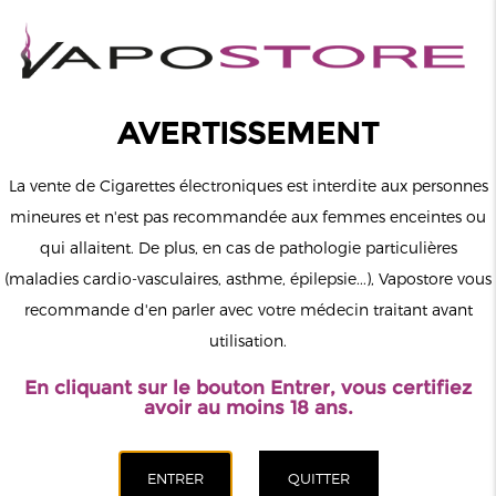
0
Connexion
AVERTISSEMENT
La vente de Cigarettes électroniques est interdite aux personnes
mineures et n'est pas recommandée aux femmes enceintes ou
qui allaitent. De plus, en cas de pathologie particulières
MENU
(maladies cardio-vasculaires, asthme, épilepsie...), Vapostore vous
recommande d'en parler avec votre médecin traitant avant
Le vapotage est une transition vers une vie sans tabac puis sans
utilisation.
dépendance à la nicotine. Ne vapotez pas si vous ne fumez pas.
En cliquant sur le bouton Entrer, vous certifiez
Accueil
>
ELiquide
>
Français
>
Extrapure
>
Cerise Extrapure
avoir au moins 18 ans.
50ml 00mg
CATÉGORIES