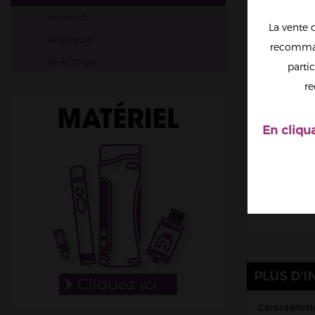
Airmust
La vente 
Alfaliquid
recomman
Al-Kimiya
partic
Aura
re
Avap
Ben Northon
En cliqu
Biarritz Lab
Biggy Bear
Big Papa
Bordo2
Bushido
Cabochard
PLUS D'I
Chubbiz
Clark's Liquide
Caractéristi