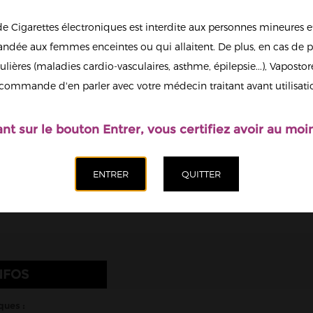
6
de Cigarettes électroniques est interdite aux personnes mineures et
13
dée aux femmes enceintes ou qui allaitent. De plus, en cas de p
ulières (maladies cardio-vasculaires, asthme, épilepsie...), Vaposto
Afficher en
commande d'en parler avec votre médecin traitant avant utilisati
grand
Il est possi
nicotine.
ant sur le bouton Entrer, vous certifiez avoir au moin
Quantité
Ajoute
NFOS
ques :