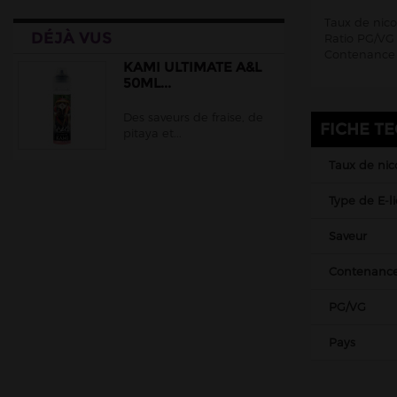
Cloud Vapor
Taux de nic
DÉJÀ VUS
Crazy Labs
Ratio PG/VG 
Contenance 
Curieux
KAMI ULTIMATE A&L
50ML...
DLICE
Des saveurs de fraise, de
Ehuka
FICHE T
pitaya et...
E.Tasty
Taux de nic
EliquidFRANCE
Type de E-l
E saveur
Extrapure
Saveur
Flavor Hit
Contenanc
Flavour Power
PG/VG
Full Moon
Gatsby
Pays
Goo Puff
Juice 66