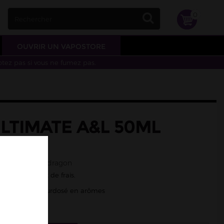
0
OUVRIR UN VAPOSTORE
otez pas si vous ne fumez pas.
LTIMATE A&L 50ML
îcheur, fruit du dragon
e, de pitaya et de frais.
/50 - Liquide surdosé en arômes