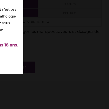
 FIOLES
99,50 €
 n'est pas
 FIOLES
199,00 €
athologie
VOIR TOUT
re vous
on.
ble de mélanger les marques, saveurs et dosages de
s 18 ans.
r au panier