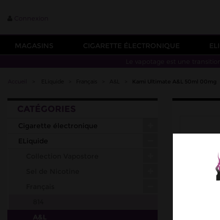
Connexion
MAGASINS
CIGARETTE ÉLECTRONIQUE
EL
Le vapotage est une transitio
Accueil
>
ELiquide
>
Français
>
A&L
>
Kami Ultimate A&L 50ml 00mg
CATÉGORIES
Cigarette électronique
ELiquide
Collection Vapostore
Sel de Nicotine
Français
814
A&L