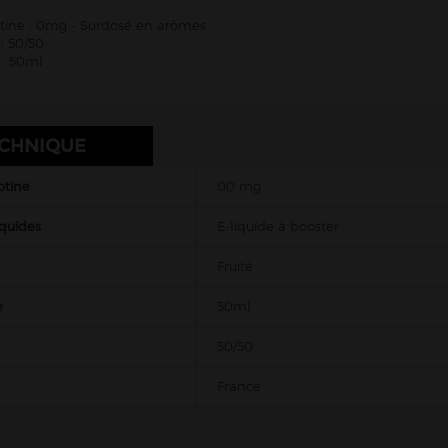
otine : 0mg - Surdosé en arômes
: 50/50
: 50ml
ECHNIQUE
otine
00 mg
iquides
E-liquide à booster
Fruité
e
50ml
50/50
France