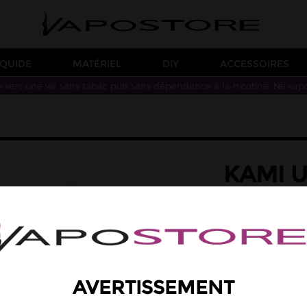
IQUIDE
MATÉRIEL
DIY
ACCESSOIRES
n vers une vie sans tabac puis sans dépendance à la nicotine. Ne vap
KAMI U
00MG
saveur: fraise, fra
Des saveurs de frais
Taux de PG/VG : 50
19,90 €
AVERTISSEMENT