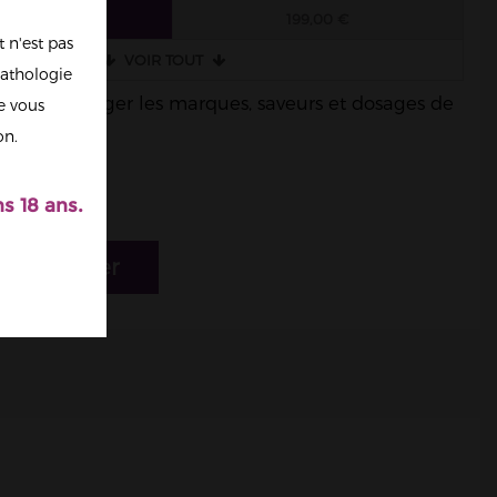
 FIOLES
199,00 €
 n'est pas
VOIR TOUT
athologie
ble de mélanger les marques, saveurs et dosages de
re vous
on.
s 18 ans.
r au panier