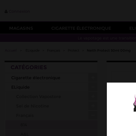
Connexion
MAGASINS
CIGARETTE ÉLECTRONIQUE
EL
Le vapotage est une transitio
Accueil
>
ELiquide
>
Français
>
Protect
>
Neith Protect 50ml 00mg
CATÉGORIES
Cigarette électronique
ELiquide
Collection Vapostore
Sel de Nicotine
Français
814
A&L