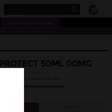
0
OUVRIR UN VAPOSTORE
otez pas si vous ne fumez pas.
 PROTECT 50ML 00MG
nthe verte, miel, thé vert
l, de thé vert, de menthe et de citron.
0/60 - Liquide 50 ml surdosé en arômes
 FIOLES
99,50 €