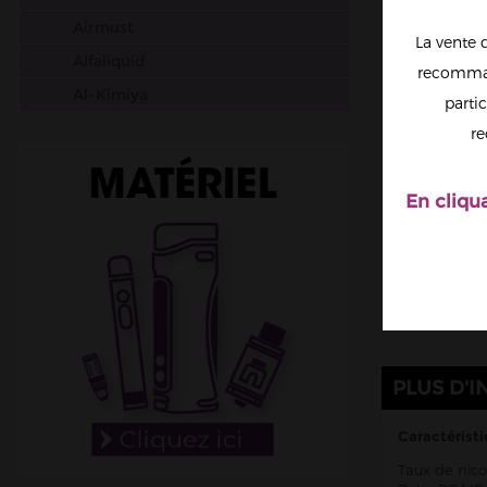
Airmust
La vente 
Alfaliquid
recomman
Al-Kimiya
partic
Aura
re
Avap
Ben Northon
En cliqu
Biarritz Lab
Biggy Bear
Big Papa
Bordo2
Bushido
PLUS D'I
Cabochard
Chubbiz
Caractéristi
Clark's Liquide
Taux de nico