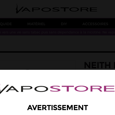
IQUIDE
MATÉRIEL
DIY
ACCESSOIRES
n vers une vie sans tabac puis sans dépendance à la nicotine. Ne vap
NEITH
saveur: citron, me
Des saveurs de mie
Taux de PG/VG : 4
19,90 €
AVERTISSEMENT
6