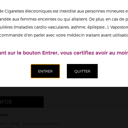
13
de Cigarettes électroniques est interdite aux personnes mineures et
dée aux femmes enceintes ou qui allaitent. De plus, en cas de p
Il est possi
ulières (maladies cardio-vasculaires, asthme, épilepsie...), Vaposto
Afficher en
nicotine.
commande d'en parler avec votre médecin traitant avant utilisati
grand
Quantité
ant sur le bouton Entrer, vous certifiez avoir au moin
Ajoute
NFOS
ques :
tine : 0mg - surdosé en arômes