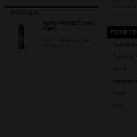
Ratio PG/VG 
Cloud Vapor
Contenance 
DÉJÀ VUS
Crazy Labs
Curieux
NEITH PROTECT 50ML
00MG
FICHE T
DLICE
Des saveurs de miel, de
Ehuka
Taux de nic
thé vert, de...
E.Tasty
Type de E-l
EliquidFRANCE
Saveur
E saveur
Extrapure
Contenanc
Flavor Hit
PG/VG
Flavour Power
Pays
Full Moon
Gatsby
Goo Puff
Juice 66