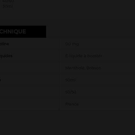
: 40/60
: 50ml
ECHNIQUE
otine
00 mg
iquides
E-liquide à booster
Mentholé, Boisson
e
50ml
50/50
France