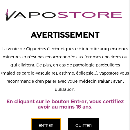
0
Connexion
AVERTISSEMENT
La vente de Cigarettes électroniques est interdite aux personnes
mineures et n'est pas recommandée aux femmes enceintes ou
qui allaitent. De plus, en cas de pathologie particulières
MENU
(maladies cardio-vasculaires, asthme, épilepsie...), Vapostore vous
recommande d'en parler avec votre médecin traitant avant
Le vapotage est une transition vers une vie sans tabac puis sans
utilisation.
dépendance à la nicotine. Ne vapotez pas si vous ne fumez pas.
En cliquant sur le bouton Entrer, vous certifiez
Accueil
>
ELiquide
>
Français
>
Pulp
>
Blond Au Miel Noir
avoir au moins 18 ans.
Vapostore Pulp 10ml
CATÉGORIES