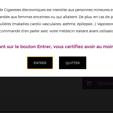
de Cigarettes électroniques est interdite aux personnes mineures et
1
dée aux femmes enceintes ou qui allaitent. De plus, en cas de p
ulières (maladies cardio-vasculaires, asthme, épilepsie...), Vaposto
Afficher en
commande d'en parler avec votre médecin traitant avant utilisati
grand
Il est possi
nicotine.
ant sur le bouton Entrer, vous certifiez avoir au moin
Dosage nicotine
03mg
Quantité
Ajoute