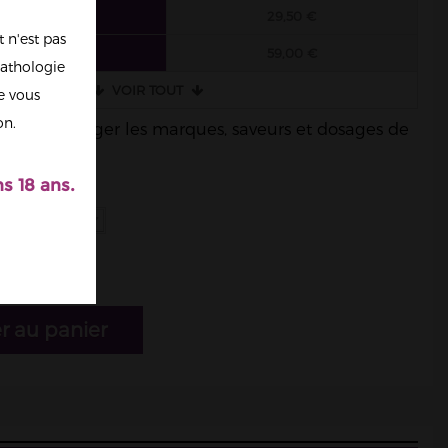
6 FIOLES
29,50 €
 n'est pas
3 FIOLES
59,00 €
athologie
VOIR TOUT
re vous
on.
ble de mélanger les marques, saveurs et dosages de
s 18 ans.
r au panier