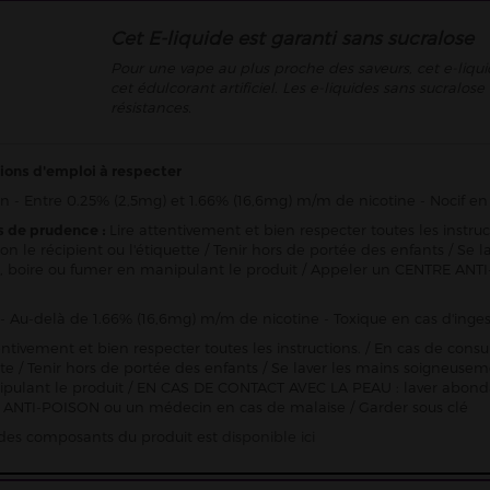
Cet E-liquide est garanti sans sucralose
Pour une vape au plus proche des saveurs, cet e-liqui
cet édulcorant artificiel. Les e-liquides sans sucralo
résistances.
ions d'emploi à respecter
n - Entre 0.25% (2,5mg) et 1.66% (16,6mg) m/m de nicotine - Nocif en 
s de prudence :
Lire attentivement et bien respecter toutes les instru
ion le récipient ou l'étiquette / Tenir hors de portée des enfants / 
 boire ou fumer en manipulant le produit / Appeler un CENTRE ANTI
- Au-delà de 1.66% (16,6mg) m/m de nicotine - Toxique en cas d'inges
entivement et bien respecter toutes les instructions. / En cas de consu
ette / Tenir hors de portée des enfants / Se laver les mains soigneu
pulant le produit / EN CAS DE CONTACT AVEC LA PEAU : laver abon
ANTI-POISON ou un médecin en cas de malaise / Garder sous clé
e des composants du produit est
disponible ici