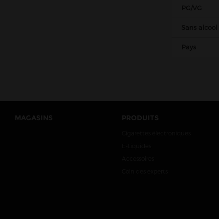
Nova Liquides
PG/VG
Obvious liquids
Sans alcool
Olala
Pays
Pegasus
Petit Nuage
Prestige
Project Karu
Protect
MAGASINS
PRODUITS
Pulp
Cigarettes électroniques
Raneki
E-Liquides
Revolute
Accessoires
Coin des experts
Roykin
Rud & Gad
Sense