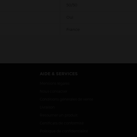
50/50
Oui
France
AIDE & SERVICES
Mentions légales
Nous contacter
Conditions générales de vente
Livraison
Retourner un produit
Certificats de conformité
Politique de confidentialité