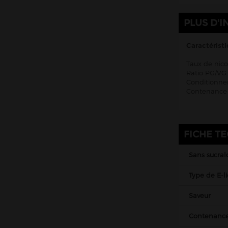
Kombucha Fever
PLUS D'I
KSL Vapor
La Belle Époque
Caractéristi
La Crypte And Co
Taux de nico
Ratio PG/VG 
La Mécanique des Fluides
Conditionnem
Contenance 
Le Coq qui vape
Le Vapoteur Breton
Le French Liquide
FICHE T
Liquidarom
Sans sucral
Liquideo
LP Vapor
Type de E-l
Made In Vape
Saveur
Maison Fuel
Contenanc
Millésime