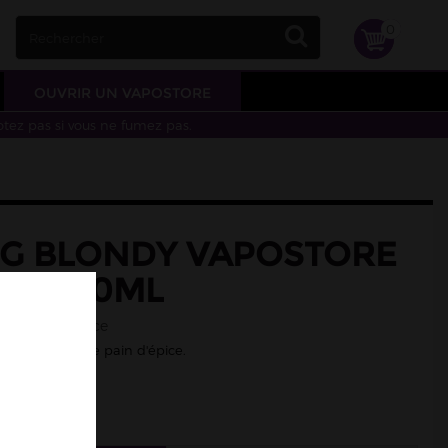
0
OUVRIR UN VAPOSTORE
otez pas si vous ne fumez pas.
G BLONDY VAPOSTORE
REA 10ML
ond, pain d'épice
sic blond et de pain d'épice.
/50