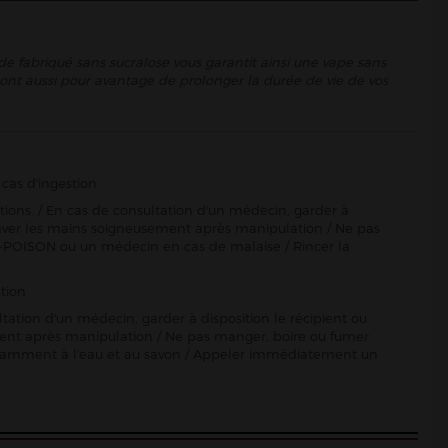
de fabriqué sans sucralose vous garantit ainsi une vape sans
se ont aussi pour avantage de prolonger la durée de vie de vos
cas d'ingestion
ctions. / En cas de consultation d'un médecin, garder à
Se laver les mains soigneusement après manipulation / Ne pas
-POISON ou un médecin en cas de malaise / Rincer la
tion
ltation d'un médecin, garder à disposition le récipient ou
sement après manipulation / Ne pas manger, boire ou fumer
damment à l'eau et au savon / Appeler immédiatement un