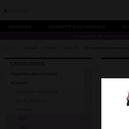
Connexion
MAGASINS
CIGARETTE ÉLECTRONIQUE
EL
Le vapotage est une transitio
Accueil
>
ELiquide
>
Français
>
Savourea
>
Strong Blondy Vapostore S
CATÉGORIES
Cigarette électronique
ELiquide
Collection Vapostore
Sel de Nicotine
Français
814
A&L