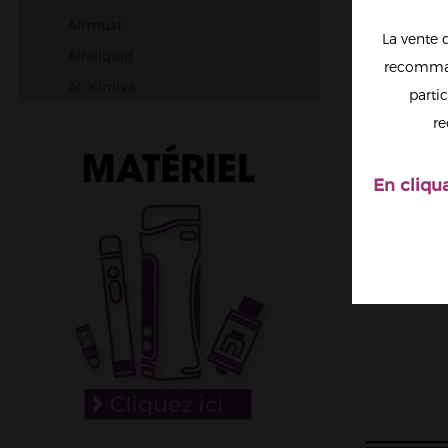
Airmust
La vente 
Alfaliquid
recomman
Al-Kimiya
partic
Aura
re
Avap
Ben Northon
En cliqu
Biarritz Lab
Biggy Bear
Big Papa
Bordo2
Bushido
Cabochard
Chubbiz
Clark's Liquide