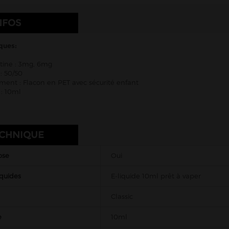
NFOS
ques:
tine : 3mg, 6mg
: 50/50
ent : Flacon en PET avec sécurité enfant
: 10ml
ECHNIQUE
ose
Oui
iquides
E-liquide 10ml prêt à vaper
Classic
e
10ml