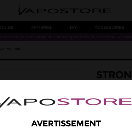
IQUIDE
MATÉRIEL
DIY
ACCESSOIRES
n vers une vie sans tabac puis sans dépendance à la nicotine. Ne vap
avourea 10ml
STRON
SAVOU
saveur: classic bl
Des saveurs de clas
Taux de PG/VG: 50
5,90 €
AVERTISSEMENT