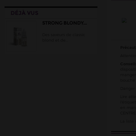
Cloud Vapor
DÉJÀ VUS
Crazy Labs
Curieux
STRONG BLONDY...
DLICE
Des saveurs de classic
blond et de...
Ehuka
Précaut
E.Tasty
Attentio
EliquidFRANCE
Conseil
E saveur
disposit
manger,
Extrapure
bouche
Flavor Hit
Danger 
Lire att
Flavour Power
l'étiqu
Full Moon
en mani
CENTRE 
Gatsby
La list
Goo Puff
Juice 66