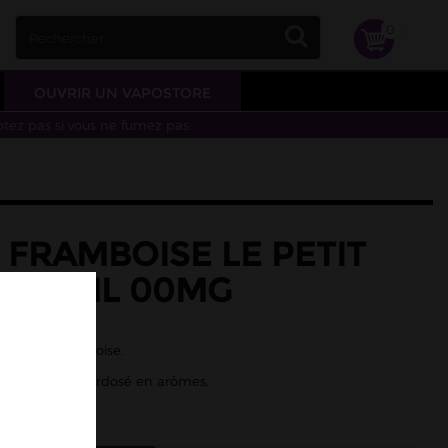
0
OUVRIR UN VAPOSTORE
otez pas si vous ne fumez pas.
 FRAMBOISE LE PETIT
R 50ML 00MG
amboise
sis et de framboise.
50 - Liquide surdosé en arômes.