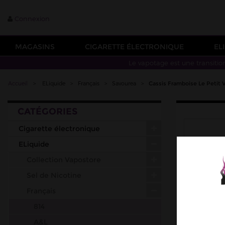
Connexion
MAGASINS
CIGARETTE ÉLECTRONIQUE
EL
Le vapotage est une transitio
Accueil
>
ELiquide
>
Français
>
Savourea
>
Cassis Framboise Le Petit
CATÉGORIES
Cigarette électronique
ELiquide
Collection Vapostore
Sel de Nicotine
Français
814
A&L