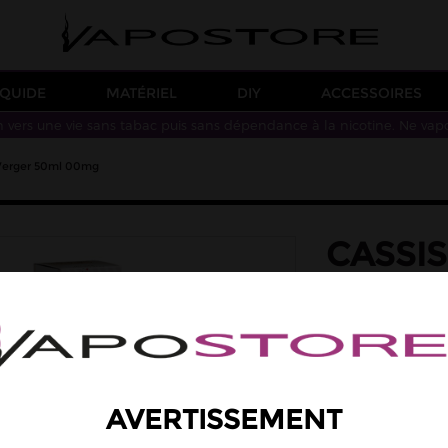
IQUIDE
MATÉRIEL
DIY
ACCESSOIRES
n vers une vie sans tabac puis sans dépendance à la nicotine. Ne vap
 Verger 50ml 00mg
CASSIS
VERGE
saveur: cassis, fr
Des saveurs de cas
Taux de PG/VG: 50/
19,90 €
AVERTISSEMENT