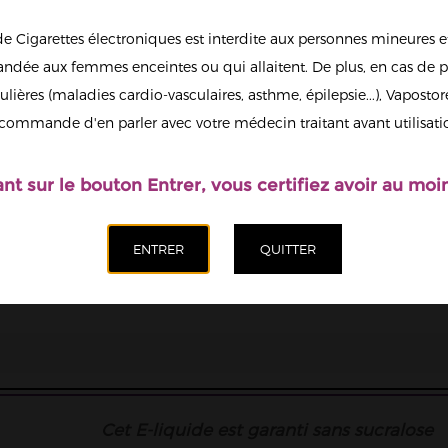
6
de Cigarettes électroniques est interdite aux personnes mineures et
13
dée aux femmes enceintes ou qui allaitent. De plus, en cas de p
ulières (maladies cardio-vasculaires, asthme, épilepsie...), Vaposto
Afficher en
commande d'en parler avec votre médecin traitant avant utilisati
grand
Il est possi
nicotine.
ant sur le bouton Entrer, vous certifiez avoir au moin
Quantité
Ajoute
Cet E-liquide est garanti sans sucralose