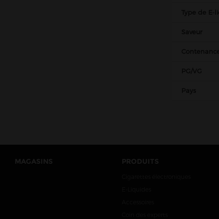
Type de E-l
Kombucha Fever
KSL Vapor
Saveur
La Belle Époque
Contenanc
La Crypte And Co
PG/VG
La Mécanique des Fluides
Le Coq qui vape
Pays
Le Vapoteur Breton
Le French Liquide
Liquidarom
Liquideo
MAGASINS
PRODUITS
LP Vapor
Cigarettes électroniques
Made In Vape
E-Liquides
Maison Fuel
Accessoires
Millésime
Coin des experts