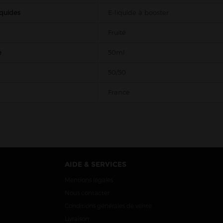
iquides
E-liquide à booster
Fruité
e
50ml
50/50
France
AIDE & SERVICES
Mentions légales
Nous contacter
Conditions générales de vente
Livraison