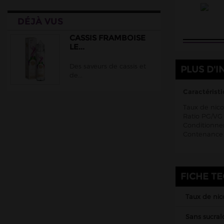
Cloud Vapor
DÉJÀ VUS
Crazy Labs
Curieux
CASSIS FRAMBOISE
LE...
DLICE
Des saveurs de cassis et
Ehuka
PLUS D'I
de...
E.Tasty
Caractérist
EliquidFRANCE
Taux de nic
E saveur
Ratio PG/VG 
Conditionnem
Extrapure
Contenance 
Flavor Hit
Flavour Power
FICHE T
Full Moon
Gatsby
Taux de nic
Goo Puff
Sans sucral
Juice 66