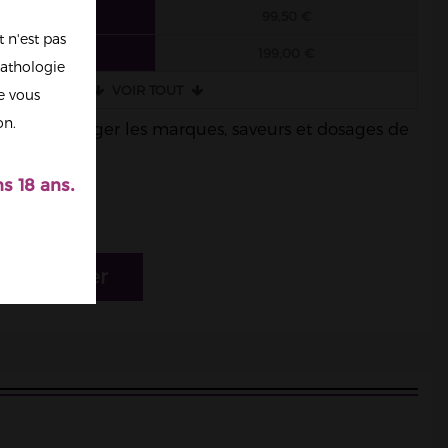
 FIOLES
99,50 €
 n'est pas
 FIOLES
199,00 €
athologie
VOIR TOUT
re vous
on.
ble de mélanger les marques, saveurs et dosages de
s 18 ans.
r au panier