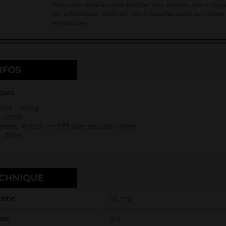
Pour une vape au plus proche des saveurs, cet e-liqui
cet édulcorant artificiel. Les e-liquides sans sucralo
résistances.
NFOS
iques
otine : 00mg
: 50/50
ent : Flacon en PET avec sécurité enfant
: 50ml
ECHNIQUE
otine
00 mg
ose
Oui