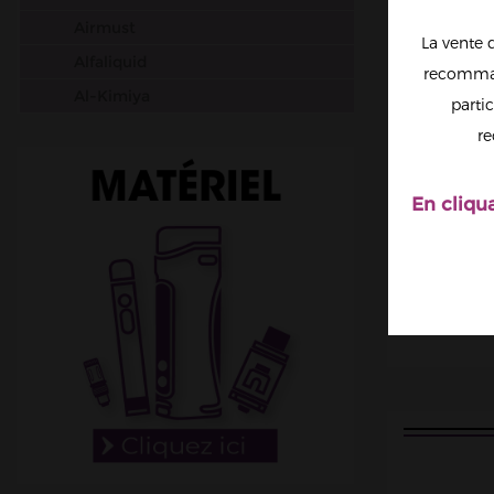
Airmust
La vente 
Alfaliquid
recomman
Al-Kimiya
partic
Aura
re
Avap
Ben Northon
En cliqu
Biarritz Lab
Biggy Bear
Big Papa
Bordo2
Bushido
Cabochard
Chubbiz
Clark's Liquide