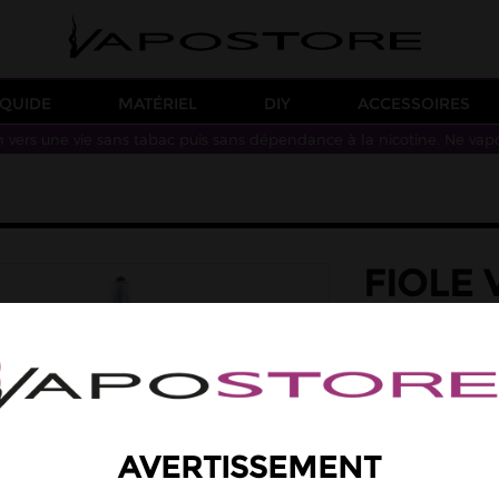
IQUIDE
MATÉRIEL
DIY
ACCESSOIRES
n vers une vie sans tabac puis sans dépendance à la nicotine. Ne vap
FIOLE 
60ML
1,90 €
Quantité
AVERTISSEMENT