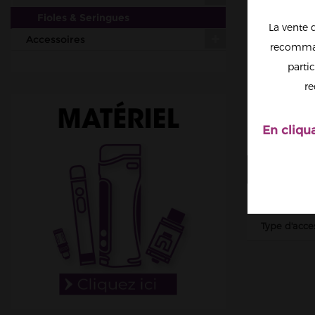
Fioles & Seringues
La vente 
Accessoires
recomman
partic
re
En cliqu
FICHE T
Contenanc
Type d'acce