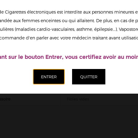
Ajoute
de Cigarettes électroniques est interdite aux personnes mineures et
dée aux femmes enceintes ou qui allaitent. De plus, en cas de p
ulières (maladies cardio-vasculaires, asthme, épilepsie...), Vaposto
Afficher en
commande d'en parler avec votre médecin traitant avant utilisati
grand
ant sur le bouton Entrer, vous certifiez avoir au moin
ECHNIQUE
e
30ml, 60ml, 120ml
ssoire
Fioles vides