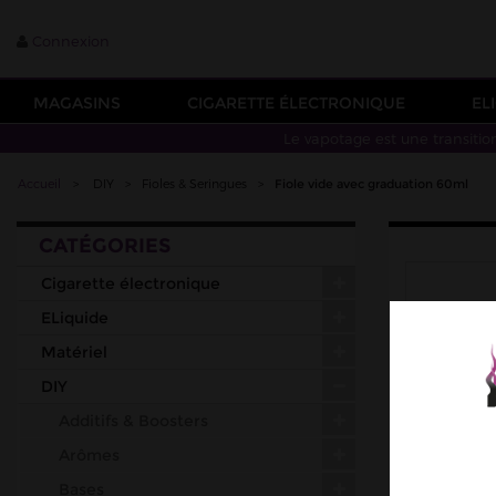
Connexion
MAGASINS
CIGARETTE ÉLECTRONIQUE
EL
Le vapotage est une transitio
Accueil
>
DIY
>
Fioles & Seringues
>
Fiole vide avec graduation 60ml
CATÉGORIES
Cigarette électronique
ELiquide
Matériel
DIY
Additifs & Boosters
Arômes
Bases