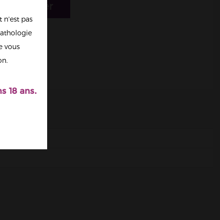
r au panier
 n'est pas
athologie
re vous
on.
s 18 ans.