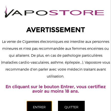
0
Connexion
AVERTISSEMENT
La vente de Cigarettes électroniques est interdite aux personnes
mineures et n'est pas recommandée aux femmes enceintes ou
qui allaitent. De plus, en cas de pathologie particulières
MENU
(maladies cardio-vasculaires, asthme, épilepsie...), Vapostore vous
recommande d'en parler avec votre médecin traitant avant
Le vapotage est une transition vers une vie sans tabac puis sans
utilisation.
dépendance à la nicotine. Ne vapotez pas si vous ne fumez pas.
En cliquant sur le bouton Entrer, vous certifiez
Accueil
>
DIY
>
Bases
>
Extrapure
>
Pack Base 140ml 70/30
avoir au moins 18 ans.
06mg Extrapure
CATÉGORIES