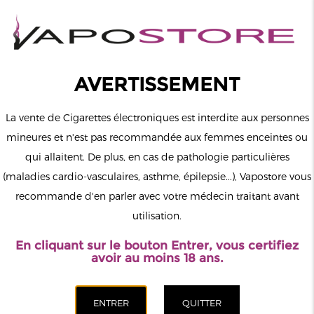
0
Connexion
AVERTISSEMENT
La vente de Cigarettes électroniques est interdite aux personnes
mineures et n'est pas recommandée aux femmes enceintes ou
qui allaitent. De plus, en cas de pathologie particulières
MENU
(maladies cardio-vasculaires, asthme, épilepsie...), Vapostore vous
recommande d'en parler avec votre médecin traitant avant
Le vapotage est une transition vers une vie sans tabac puis sans
utilisation.
dépendance à la nicotine. Ne vapotez pas si vous ne fumez pas.
En cliquant sur le bouton Entrer, vous certifiez
Accueil
>
Accessoires
>
Drip Tips
>
Pack de 2 Drip Tip Plastic
avoir au moins 18 ans.
Wenax GeekVape
CATÉGORIES