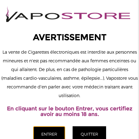
0
Connexion
AVERTISSEMENT
La vente de Cigarettes électroniques est interdite aux personnes
mineures et n'est pas recommandée aux femmes enceintes ou
qui allaitent. De plus, en cas de pathologie particulières
MENU
(maladies cardio-vasculaires, asthme, épilepsie...), Vapostore vous
recommande d'en parler avec votre médecin traitant avant
Le vapotage est une transition vers une vie sans tabac puis sans
utilisation.
dépendance à la nicotine. Ne vapotez pas si vous ne fumez pas.
En cliquant sur le bouton Entrer, vous certifiez
Accueil
>
Accessoires
>
Drip Tips
>
Drip Epoxy Resin Anti Spit
avoir au moins 18 ans.
Back 510
CATÉGORIES