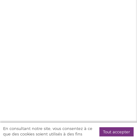
FICHE TECHNIQUE
Type
Drip tips
d'accessoire
Type de
510
Drip tips
MAGASINS
PRODUITS
AIDE & SERVICES
VAPOSTORE
En consultant notre site, vous consentez à ce
Tout accepter
que des cookies soient utilisés à des fins
©