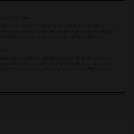
cas d'ingestion
ctions. / En cas de consultation d'un médecin, garder à
Se laver les mains soigneusement après manipulation / Ne pas
-POISON ou un médecin en cas de malaise / Rincer la
tion
ltation d'un médecin, garder à disposition le récipient ou
sement après manipulation / Ne pas manger, boire ou fumer
damment à l'eau et au savon / Appeler immédiatement un