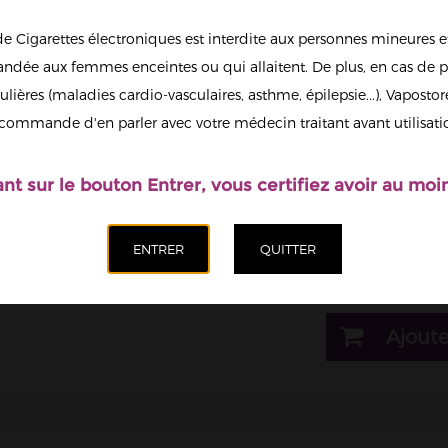
de Cigarettes électroniques est interdite aux personnes mineures et
1
dée aux femmes enceintes ou qui allaitent. De plus, en cas de p
ulières (maladies cardio-vasculaires, asthme, épilepsie...), Vaposto
Afficher en
commande d'en parler avec votre médecin traitant avant utilisati
grand
Il est possi
nicotine.
ant sur le bouton Entrer, vous certifiez avoir au moin
Dosage nicotine
03mg
Quantité
Ajoute