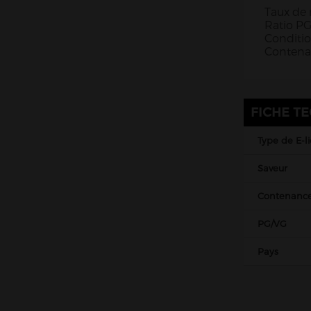
Taux de 
Ratio PG
Conditio
Contena
FICHE T
Type de E-l
Saveur
Contenanc
PG/VG
Pays