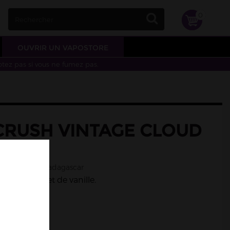
0
OUVRIR UN VAPOSTORE
otez pas si vous ne fumez pas.
CRUSH VINTAGE CLOUD
 10ML
, vanille de madagascar
 cappuccino
et de vanille.