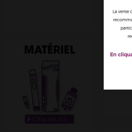
La vente 
recomman
partic
re
En cliqu