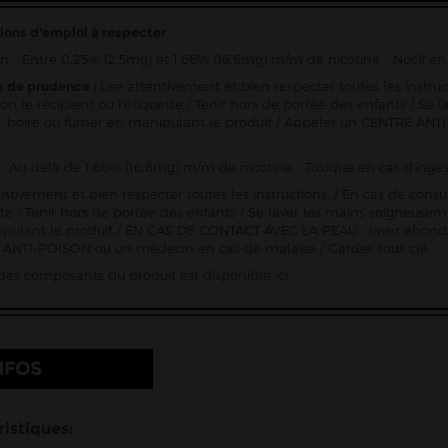
ions d'emploi à respecter
n - Entre 0.25% (2,5mg) et 1.66% (16,6mg) m/m de nicotine - Nocif en 
s de prudence :
Lire attentivement et bien respecter toutes les instru
ion le récipient ou l'étiquette / Tenir hors de portée des enfants / 
 boire ou fumer en manipulant le produit / Appeler un CENTRE ANTI
- Au-delà de 1.66% (16,6mg) m/m de nicotine - Toxique en cas d'inges
entivement et bien respecter toutes les instructions. / En cas de consu
ette / Tenir hors de portée des enfants / Se laver les mains soigneu
pulant le produit / EN CAS DE CONTACT AVEC LA PEAU : laver abon
ANTI-POISON ou un médecin en cas de malaise / Garder sous clé
e des composants du produit est
disponible ici
NFOS
istiques: