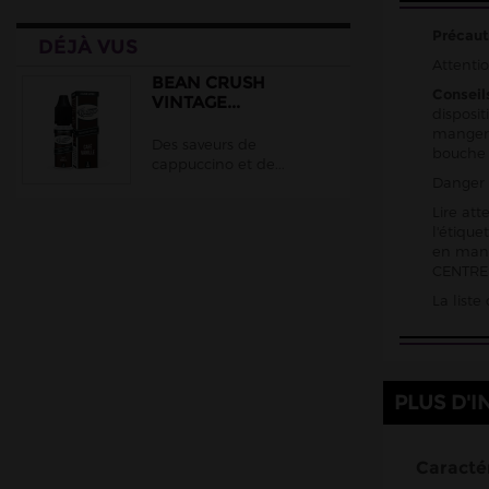
Précaut
DÉJÀ VUS
Attentio
BEAN CRUSH
Conseil
VINTAGE...
disposit
manger,
Des saveurs de
bouche
cappuccino et de...
Danger 
Lire att
l'étiqu
en mani
CENTRE 
La list
PLUS D'I
Caractér