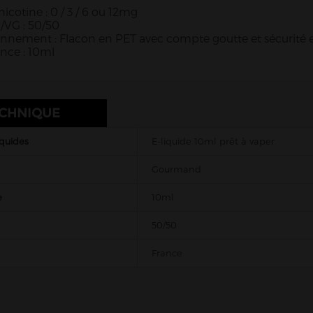
nicotine :
0
/ 3 / 6 ou 12mg
/VG : 50/50
nnement : Flacon en PET avec compte goutte et sécurité 
nce : 10ml
ECHNIQUE
iquides
E-liquide 10ml prêt à vaper
Gourmand
e
10ml
50/50
France