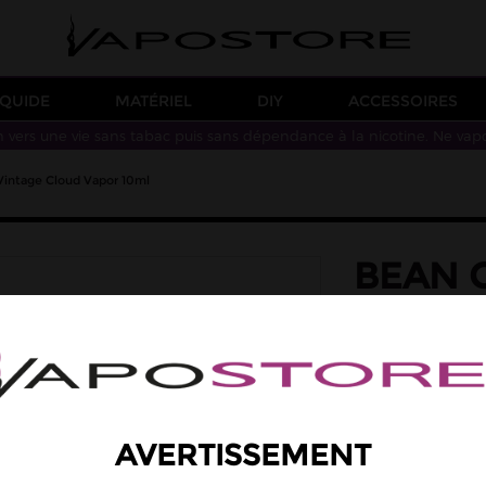
IQUIDE
MATÉRIEL
DIY
ACCESSOIRES
n vers une vie sans tabac puis sans dépendance à la nicotine. Ne vap
Vintage Cloud Vapor 10ml
BEAN 
VAPOR
saveur: cappucino
Des saveurs de
PG/VG 50/50
AVERTISSEMENT
5,90 €