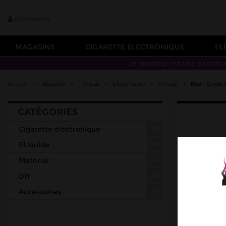
Connexion
MAGASINS
CIGARETTE ÉLECTRONIQUE
EL
Le vapotage est une transitio
Accueil
>
ELiquide
>
Français
>
Cloud Vapor
>
Vintage
>
Bean Crush 
CATÉGORIES
Cigarette électronique
ELiquide
Matériel
DIY
Accessoires