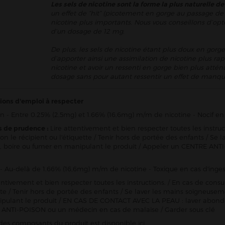
Les sels de nicotine sont la forme la plus naturelle de
un effet de “hit” (picotement en gorge au passage de 
nicotine plus importants. Nous vous conseillons d’opt
d’un dosage de 12 mg.
De plus, les sels de nicotine étant plus doux en gorge
d’apporter ainsi une assimilation de nicotine plus rap
nicotine et avoir un ressenti en gorge bien plus att
dosage sans pour autant ressentir un effet de manqu
ions d'emploi à respecter
n - Entre 0.25% (2,5mg) et 1.66% (16,6mg) m/m de nicotine - Nocif en 
s de prudence :
Lire attentivement et bien respecter toutes les instru
ion le récipient ou l'étiquette / Tenir hors de portée des enfants / 
 boire ou fumer en manipulant le produit / Appeler un CENTRE ANTI
- Au-delà de 1.66% (16,6mg) m/m de nicotine - Toxique en cas d'inges
entivement et bien respecter toutes les instructions. / En cas de consu
ette / Tenir hors de portée des enfants / Se laver les mains soigneu
pulant le produit / EN CAS DE CONTACT AVEC LA PEAU : laver abon
ANTI-POISON ou un médecin en cas de malaise / Garder sous clé
e des composants du produit est
disponible ici