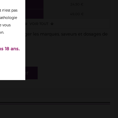
6 FIOLES
24,50 €
 n'est pas
3 FIOLES
49,00 €
athologie
VOIR TOUT
re vous
on.
ble de mélanger les marques, saveurs et dosages de
s 18 ans.
r au panier