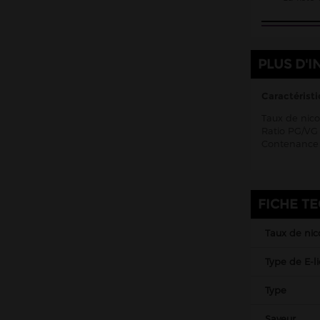
PLUS D'I
Caractéristi
Taux de nico
Ratio PG/VG 
Contenance 
FICHE T
Taux de nic
Type de E-l
Type
Saveur