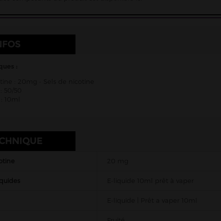
NFOS
ques :
tine : 20mg - Sels de nicotine
: 50/50
: 10ml
ECHNIQUE
otine
20 mg
iquides
E-liquide 10ml prêt à vaper
E-liquide | Prêt a vaper 10ml
Fruité