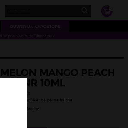
0
OUVRIR UN VAPOSTORE
otez pas si vous ne fumez pas.
MELON MANGO PEACH
LTS JNR 10ML
pastèque, pêche
stèque, de mangue et de pêche fraîche.
/50 - Sels de nicotine