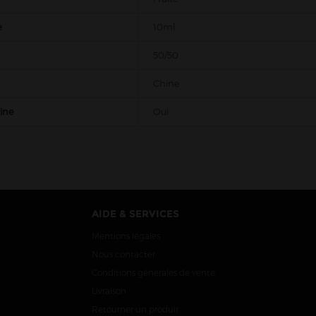
e
10ml
50/50
Chine
tine
Oui
AIDE & SERVICES
Mentions légales
Nous contacter
Conditions générales de vente
Livraison
Retourner un produit