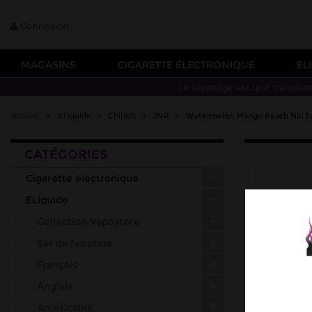
Connexion
MAGASINS
CIGARETTE ÉLECTRONIQUE
EL
Le vapotage est une transitio
Accueil
>
ELiquide
>
Chinois
>
JNR
>
Watermelon Mango Peach Nic Sa
CATÉGORIES
Cigarette électronique
ELiquide
Collection Vapostore
Sel de Nicotine
Français
Anglais
Américains