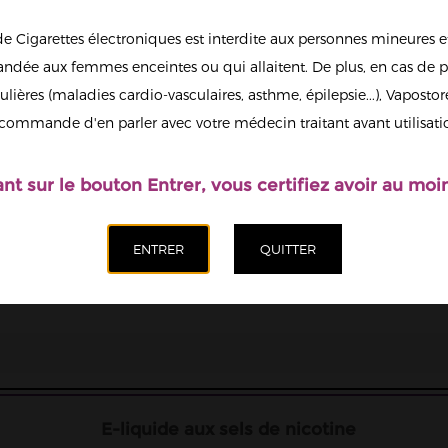
de Cigarettes électroniques est interdite aux personnes mineures et
1
dée aux femmes enceintes ou qui allaitent. De plus, en cas de p
ulières (maladies cardio-vasculaires, asthme, épilepsie...), Vaposto
Afficher en
commande d'en parler avec votre médecin traitant avant utilisati
grand
Il est possi
nicotine.
ant sur le bouton Entrer, vous certifiez avoir au moin
Quantité
Ajoute
E-liquide aux sels de nicotine