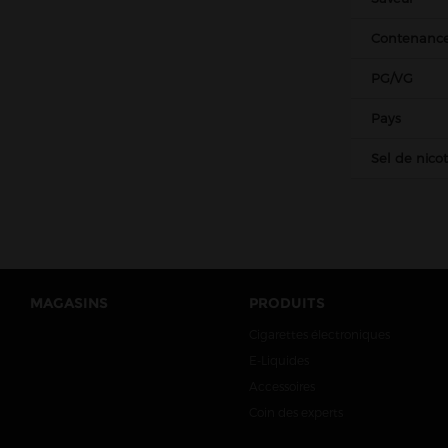
Contenanc
PG/VG
Pays
Sel de nico
MAGASINS
PRODUITS
Cigarettes électroniques
E-Liquides
Accessoires
Coin des experts