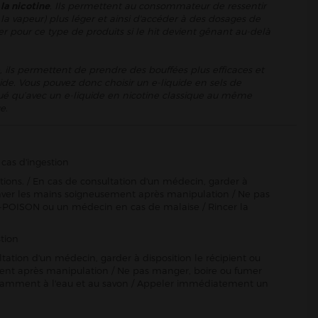
 la nicotine
. Ils permettent au consommateur de ressentir
la vapeur) plus léger et ainsi d'accéder à des dosages de
er pour ce type de produits si le hit devient gênant au-delà
, ils permettent de prendre des bouffées plus efficaces et
ide. Vous pouvez donc choisir un e-liquide en sels de
énué qu’avec un e-liquide en nicotine classique au même
e.
cas d'ingestion
ctions. / En cas de consultation d'un médecin, garder à
Se laver les mains soigneusement après manipulation / Ne pas
-POISON ou un médecin en cas de malaise / Rincer la
tion
ltation d'un médecin, garder à disposition le récipient ou
sement après manipulation / Ne pas manger, boire ou fumer
damment à l'eau et au savon / Appeler immédiatement un