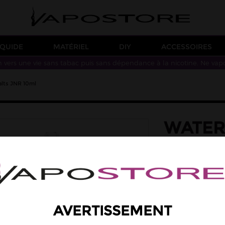
IQUIDE
MATÉRIEL
DIY
ACCESSOIRES
n vers une vie sans tabac puis sans dépendance à la nicotine. Ne vap
lts JNR 10ml
WATER
NIC SA
saveur: mangue, 
Des saveurs de pa
Taux de PG/VG : 50
4,90 €
AVERTISSEMENT