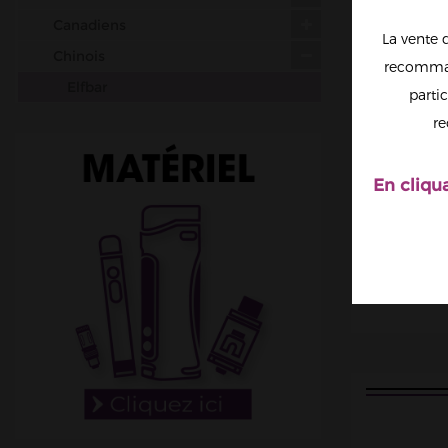
Canadiens
La vente 
Chinois
recomman
Elfbar
partic
Gobar
re
JNR
PIXL
En cliqu
Malaisiens
Belges
Italiens
Suisses
Matériel
DIY
Accessoires