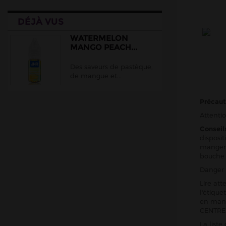
DÉJÀ VUS
WATERMELON
MANGO PEACH...
Des saveurs de pastèque,
de mangue et...
Précaut
Attentio
Conseil
disposit
manger,
bouche
Danger 
Lire att
l'étiqu
en mani
CENTRE 
La list