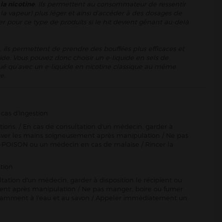
 la nicotine
. Ils permettent au consommateur de ressentir
la vapeur) plus léger et ainsi d'accéder à des dosages de
er pour ce type de produits si le hit devient gênant au-delà
, ils permettent de prendre des bouffées plus efficaces et
ide. Vous pouvez donc choisir un e-liquide en sels de
énué qu’avec un e-liquide en nicotine classique au même
e.
cas d'ingestion
ctions. / En cas de consultation d'un médecin, garder à
Se laver les mains soigneusement après manipulation / Ne pas
-POISON ou un médecin en cas de malaise / Rincer la
tion
ltation d'un médecin, garder à disposition le récipient ou
sement après manipulation / Ne pas manger, boire ou fumer
damment à l'eau et au savon / Appeler immédiatement un