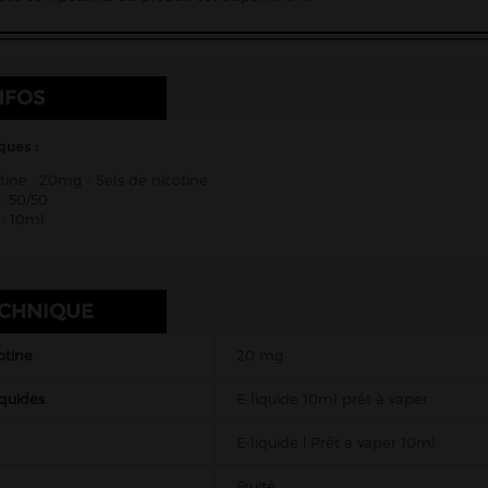
NFOS
ques :
tine : 20mg - Sels de nicotine
: 50/50
: 10ml
ECHNIQUE
otine
20 mg
iquides
E-liquide 10ml prêt à vaper
E-liquide | Prêt a vaper 10ml
Fruité