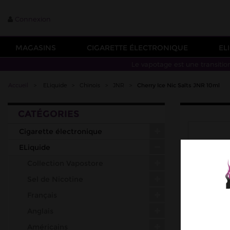
Connexion
MAGASINS
CIGARETTE ÉLECTRONIQUE
EL
Le vapotage est une transitio
Accueil
>
ELiquide
>
Chinois
>
JNR
>
Cherry Ice Nic Salts JNR 10ml
CATÉGORIES
Cigarette électronique
ELiquide
Collection Vapostore
Sel de Nicotine
Français
Anglais
Américains