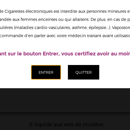
de Cigarettes électroniques est interdite aux personnes mineures et
1
dée aux femmes enceintes ou qui allaitent. De plus, en cas de p
ulières (maladies cardio-vasculaires, asthme, épilepsie...), Vaposto
Afficher en
commande d'en parler avec votre médecin traitant avant utilisati
grand
Il est possi
nicotine.
ant sur le bouton Entrer, vous certifiez avoir au moin
Quantité
Ajoute
E-liquide aux sels de nicotine