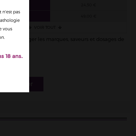
6 FIOLES
24,50 €
 n'est pas
3 FIOLES
49,00 €
athologie
VOIR TOUT
re vous
on.
ble de mélanger les marques, saveurs et dosages de
s 18 ans.
r au panier