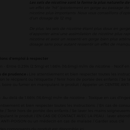
Les sels de nicotine sont la forme la plus naturelle de
un effet de “hit” (picotement en gorge au passage de 
nicotine plus importants. Nous vous conseillons d’opt
d’un dosage de 12 mg.
De plus, les sels de nicotine étant plus doux en gorge
d’apporter ainsi une assimilation de nicotine plus rap
nicotine et avoir un ressenti en gorge bien plus att
dosage sans pour autant ressentir un effet de manqu
ions d'emploi à respecter
n - Entre 0.25% (2,5mg) et 1.66% (16,6mg) m/m de nicotine - Nocif en 
s de prudence :
Lire attentivement et bien respecter toutes les instru
ion le récipient ou l'étiquette / Tenir hors de portée des enfants / 
 boire ou fumer en manipulant le produit / Appeler un CENTRE ANTI
- Au-delà de 1.66% (16,6mg) m/m de nicotine - Toxique en cas d'inges
entivement et bien respecter toutes les instructions. / En cas de consu
ette / Tenir hors de portée des enfants / Se laver les mains soigneu
pulant le produit / EN CAS DE CONTACT AVEC LA PEAU : laver abon
ANTI-POISON ou un médecin en cas de malaise / Garder sous clé
e des composants du produit est
disponible ici