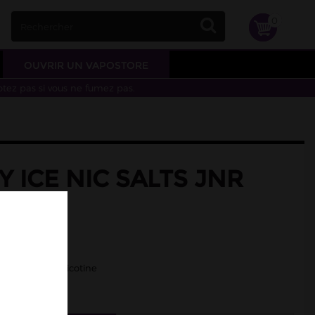
0
OUVRIR UN VAPOSTORE
otez pas si vous ne fumez pas.
 ICE NIC SALTS JNR
îcheur
e fraîche.
/50 - Sels de nicotine