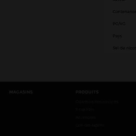
Contenanc
PG/VG
Pays
Sel de nico
MAGASINS
PRODUITS
Cigarettes électroniques
E-Liquides
Accessoires
Coin des experts