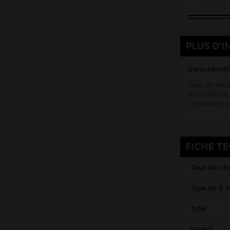
PLUS D'I
Caractéristi
Taux de nico
Ratio PG/VG 
Contenance 
FICHE T
Taux de nic
Type de E-l
Type
Saveur