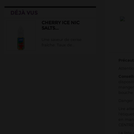
DÉJÀ VUS
CHERRY ICE NIC
SALTS...
Une saveur de cerise
fraîche. Taux de...
Précaut
Attentio
Conseil
disposit
manger,
bouche
Danger 
Lire att
l'étiqu
en mani
CENTRE 
La list