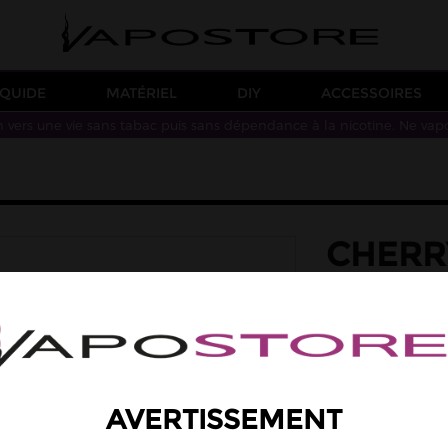
IQUIDE
MATÉRIEL
DIY
ACCESSOIRES
n vers une vie sans tabac puis sans dépendance à la nicotine. Ne vap
CHERRY
10ML
saveur: cerise, fra
Une saveur de ceris
Taux de PG/VG : 50
4,90 €
AVERTISSEMENT