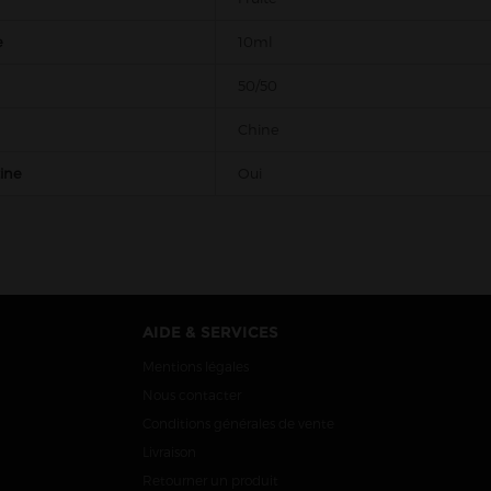
e
10ml
50/50
Chine
tine
Oui
AIDE & SERVICES
Mentions légales
Nous contacter
Conditions générales de vente
Livraison
Retourner un produit