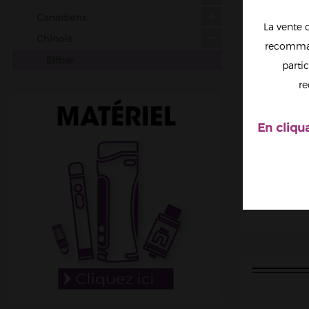
Canadiens
La vente 
Chinois
recomman
Elfbar
partic
Gobar
re
JNR
PIXL
En cliqu
Malaisiens
Belges
Italiens
Suisses
Matériel
DIY
Accessoires