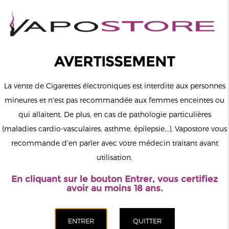
0
Connexion
AVERTISSEMENT
La vente de Cigarettes électroniques est interdite aux personnes
mineures et n'est pas recommandée aux femmes enceintes ou
qui allaitent. De plus, en cas de pathologie particulières
MENU
(maladies cardio-vasculaires, asthme, épilepsie...), Vapostore vous
recommande d'en parler avec votre médecin traitant avant
Le vapotage est une transition vers une vie sans tabac puis sans
utilisation.
dépendance à la nicotine. Ne vapotez pas si vous ne fumez pas.
En cliquant sur le bouton Entrer, vous certifiez
Accueil
>
Accessoires
>
Chargeurs
>
Chargeur Trine Innokin
avoir au moins 18 ans.
CATÉGORIES