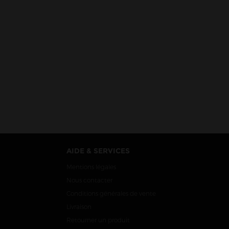
AIDE & SERVICES
Mentions légales
Nous contacter
Conditions générales de vente
Livraison
Retourner un produit