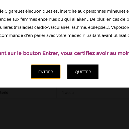
Quantité
de Cigarettes électroniques est interdite aux personnes mineures et
dée aux femmes enceintes ou qui allaitent. De plus, en cas de p
ulières (maladies cardio-vasculaires, asthme, épilepsie...), Vaposto
Afficher en
Ajoute
commande d'en parler avec votre médecin traitant avant utilisati
grand
ant sur le bouton Entrer, vous certifiez avoir au moin
ECHNIQUE
ssoire
Chargeurs
terie
1 accu