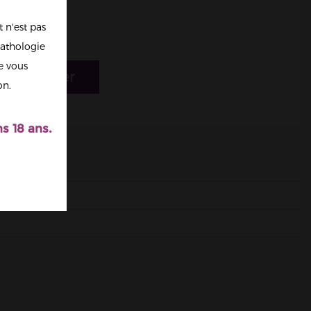
 n'est pas
athologie
re vous
r au panier
on.
s 18 ans.