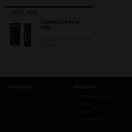
DÉJÀ VUS
CHARGEUR K1 1A
USB...
Chargeur K1 de la marque
Listman...
MAGASINS
PRODUITS
Cigarettes électroniques
E-Liquides
Accessoires
Coin des experts