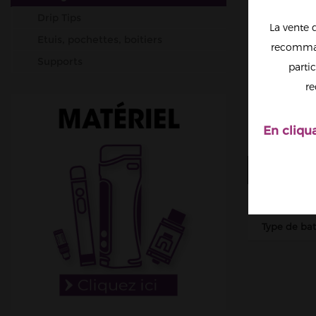
Drip Tips
La vente 
Etuis, pochettes, boitiers
recomman
Supports
partic
Verres
re
Pièces de rechange
En cliqu
FICHE T
Type d'acce
Type de bat