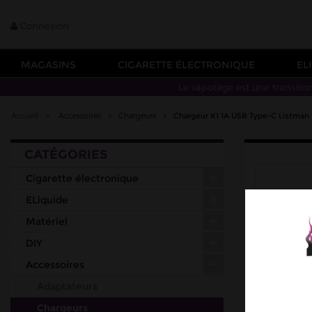
Connexion
MAGASINS
CIGARETTE ÉLECTRONIQUE
EL
Le vapotage est une transitio
Accueil
>
Accessoires
>
Chargeurs
>
Chargeur K1 1A USB Type-C Listman
CATÉGORIES
Cigarette électronique
ELiquide
Matériel
DIY
Accessoires
Adaptateurs
Chargeurs