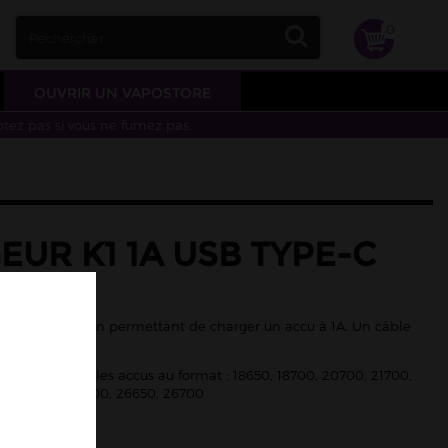
0
OUVRIR UN VAPOSTORE
otez pas si vous ne fumez pas.
UR K1 1A USB TYPE-C
AN
 marque Listman permettant de charger un accu à 1A. Un câble
ec le chargeur.
mpatible avec les accus au format : 18650, 18700, 20700, 21700,
00, 25500, 26500, 26650, 26700