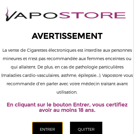
0
Connexion
AVERTISSEMENT
La vente de Cigarettes électroniques est interdite aux personnes
mineures et n'est pas recommandée aux femmes enceintes ou
qui allaitent. De plus, en cas de pathologie particulières
MENU
(maladies cardio-vasculaires, asthme, épilepsie...), Vapostore vous
recommande d'en parler avec votre médecin traitant avant
Le vapotage est une transition vers une vie sans tabac puis sans
utilisation.
dépendance à la nicotine. Ne vapotez pas si vous ne fumez pas.
En cliquant sur le bouton Entrer, vous certifiez
Accueil
>
Matériel
>
Cartouches Pods
>
Pack de 2 Pods 3ml +
avoir au moins 18 ans.
résistance Dual Mesh Pixo Aspire
CATÉGORIES