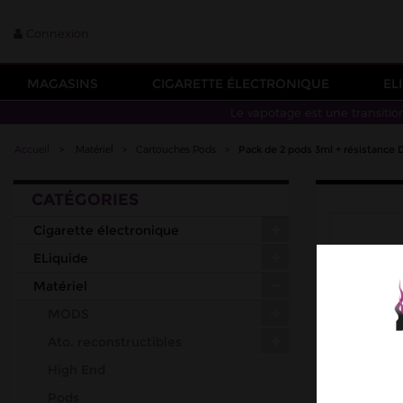
Connexion
MAGASINS
CIGARETTE ÉLECTRONIQUE
EL
Le vapotage est une transitio
Accueil
>
Matériel
>
Cartouches Pods
>
Pack de 2 pods 3ml + résistance
CATÉGORIES
Cigarette électronique
ELiquide
Matériel
MODS
Ato. reconstructibles
High End
Pods