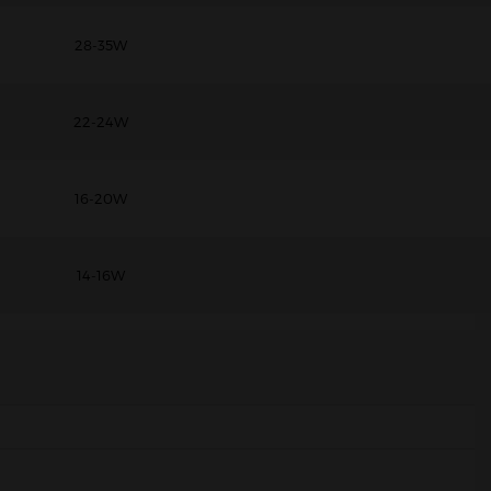
28-35W
22-24W
16-20W
14-16W