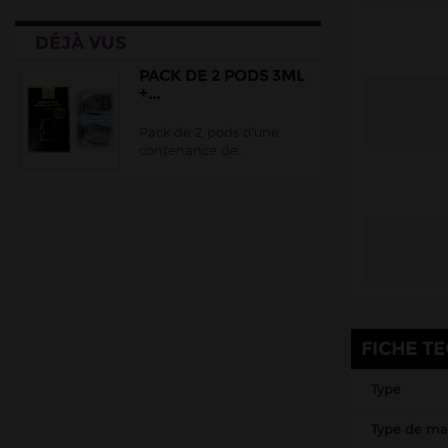
DÉJÀ VUS
PACK DE 2 PODS 3ML
+...
Pack de 2 pods d'une
contenance de...
FICHE T
Type
Type de mat