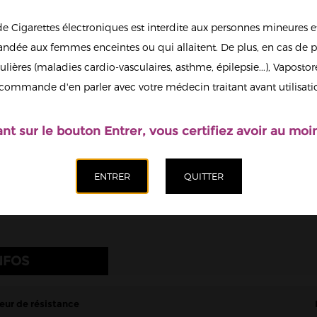
0.4 Ohm
de Cigarettes électroniques est interdite aux personnes mineures et
dée aux femmes enceintes ou qui allaitent. De plus, en cas de p
ulières (maladies cardio-vasculaires, asthme, épilepsie...), Vaposto
Afficher en
commande d'en parler avec votre médecin traitant avant utilisati
grand
ant sur le bouton Entrer, vous certifiez avoir au moin
NFOS
eur de résistance