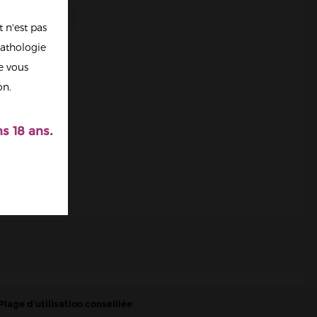
 n'est pas
athologie
re vous
on.
s 18 ans.
Plage d'utilisation conseillée