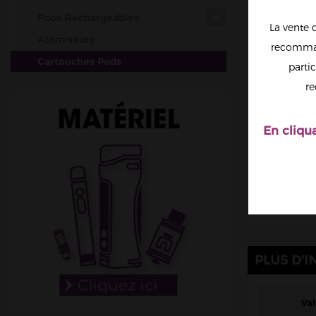
Pods Rechargeables
La vente 
Atomiseurs
recomman
Cartouches Pods
partic
Résistances (mèches)
re
Accus
Outils & Entretiens
En cliqu
Cotons
Fil résistif
Set-up complets
Résistances pré-faites
DIY
Accessoires
PLUS D'I
Val