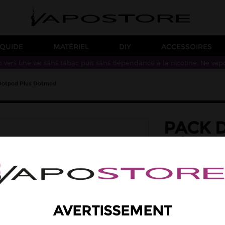
IQUIDE
MATÉRIEL
DIY
ACCESSOIRES
n vers une vie sans tabac puis sans dépendance à la nicotine. Ne vap
 Dotpod Plus Dotmod
PACK D
RÉSIS
DOTM
Pack de 2 pods d'
10,00 €
AVERTISSEMENT
Intensité résistan