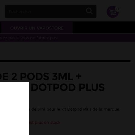
0
OUVRIR UN VAPOSTORE
otez pas si vous ne fumez pas.
E 2 PODS 3ML +
TANCE DOTPOD PLUS
OD
une contenance de 3ml pour le kit Dotpod Plus de la marque.
Ce produit n'est plus en stock
ce