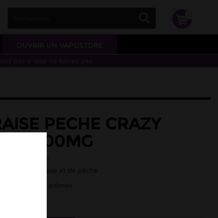
0
OUVRIR UN VAPOSTORE
otez pas si vous ne fumez pas.
RAISE PECHE CRAZY
 50ML 00MG
mme fuji, pêche
me Fuji, de fraise et de pêche.
0mg surdosé en arômes