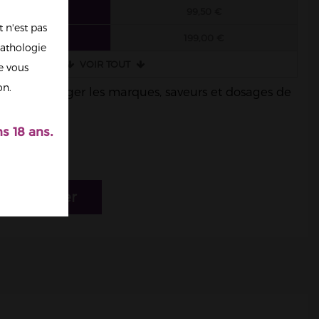
 FIOLES
99,50 €
 n'est pas
 FIOLES
199,00 €
athologie
VOIR TOUT
re vous
on.
ble de mélanger les marques, saveurs et dosages de
s 18 ans.
r au panier