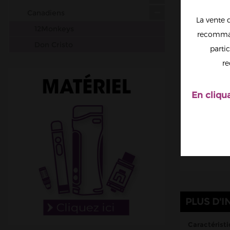
Canadiens
La vente 
12Monkeys
recomman
Don Cristo
partic
Mukk Mukk
re
Chinois
Malaisiens
En cliqu
Belges
Italiens
Suisses
Matériel
DIY
Accessoires
PLUS D'I
Caractéristi