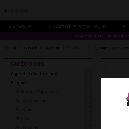
Connexion
MAGASINS
CIGARETTE ÉLECTRONIQUE
EL
Le vapotage est une transitio
Accueil
>
ELiquide
>
Canadiens
>
Mukk Mukk
>
Fuji Fraise Peche Cra
CATÉGORIES
Cigarette électronique
ELiquide
Collection Vapostore
Sel de Nicotine
Français
Anglais
Américains