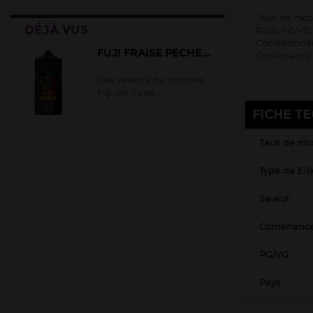
Taux de nico
DÉJÀ VUS
Ratio PG/VG 
Conditionnem
FUJI FRAISE PECHE...
Contenance 
Des saveurs de pomme
Fuji, de fraise...
FICHE T
Taux de nic
Type de E-l
Saveur
Contenanc
PG/VG
Pays