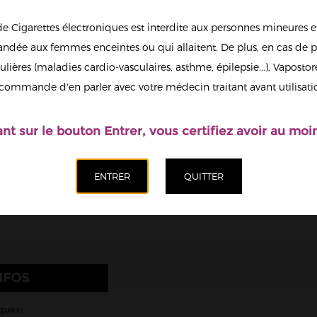
6
de Cigarettes électroniques est interdite aux personnes mineures et
13
dée aux femmes enceintes ou qui allaitent. De plus, en cas de p
ulières (maladies cardio-vasculaires, asthme, épilepsie...), Vaposto
Afficher en
commande d'en parler avec votre médecin traitant avant utilisati
grand
Il est possi
nicotine.
ant sur le bouton Entrer, vous certifiez avoir au moin
Quantité
Ajoute
NFOS
ques: