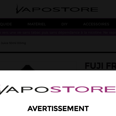
IQUIDE
MATÉRIEL
DIY
ACCESSOIRES
n vers une vie sans tabac puis sans dépendance à la nicotine. Ne vap
zy Juice 50ml 00mg
FUJI F
JUICE
saveur: fraise, po
Des saveurs de pom
PG/VG : 30/70 - 0
19,90 €
AVERTISSEMENT