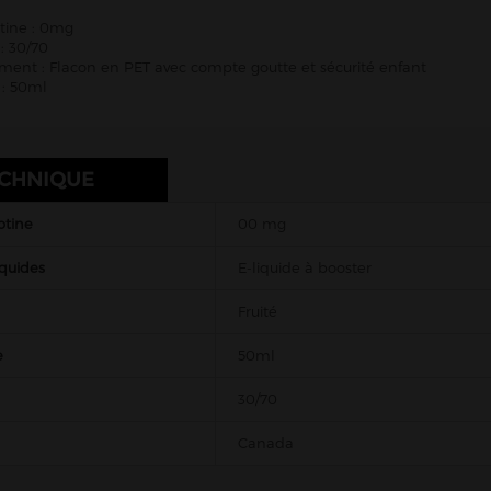
tine : 0mg
: 30/70
ent : Flacon en PET avec compte goutte et sécurité enfant
: 50ml
ECHNIQUE
otine
00 mg
iquides
E-liquide à booster
Fruité
e
50ml
30/70
Canada