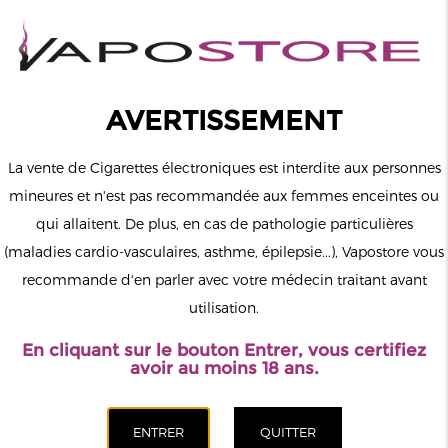
0
Connexion
AVERTISSEMENT
La vente de Cigarettes électroniques est interdite aux personnes
mineures et n'est pas recommandée aux femmes enceintes ou
qui allaitent. De plus, en cas de pathologie particulières
MENU
(maladies cardio-vasculaires, asthme, épilepsie...), Vapostore vous
recommande d'en parler avec votre médecin traitant avant
Le vapotage est une transition vers une vie sans tabac puis sans
utilisation.
dépendance à la nicotine. Ne vapotez pas si vous ne fumez pas.
En cliquant sur le bouton Entrer, vous certifiez
Accueil
>
ELiquide
>
Belges
>
O'JLab
>
Crème De Café Péché
avoir au moins 18 ans.
Gourmand O'Jlab 50ml 00mg
CATÉGORIES