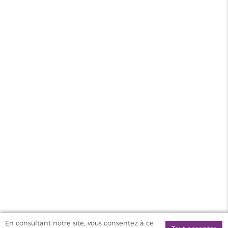
Saveur
Boisson
Contenance
50ml
PG/VG
30/70
Pays
Belgique
MAGASINS
PRODUITS
AIDE & SERVICES
VAPOSTORE
En consultant notre site, vous consentez à ce