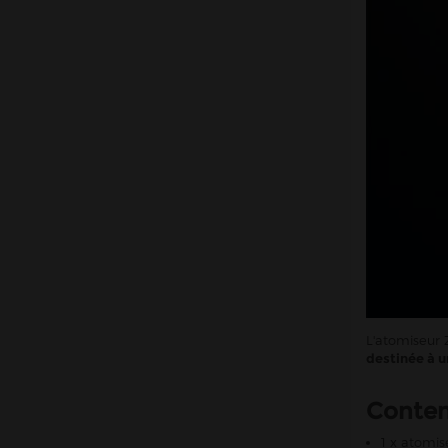
L'atomiseur 
destinée à 
Conte
1 x atomi