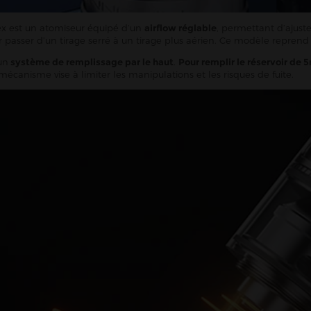
ex est un atomiseur équipé d’un
airflow réglable
, permettant d’ajuste
 passer d’un tirage serré à un tirage plus aérien. Ce modèle reprend
un
système de remplissage par le haut
.
Pour remplir le réservoir de 5m
 mécanisme vise à limiter les manipulations et les risques de fuite.