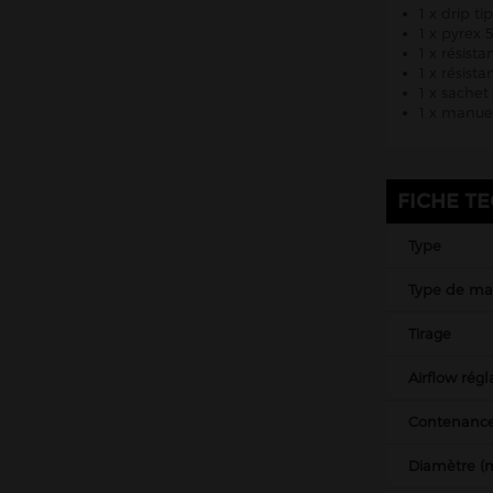
1 x drip ti
1 x pyrex 
1 x résist
1 x résist
1 x sachet
1 x manuel
FICHE T
Type
Type de mat
Tirage
Airflow régl
Contenance
Diamètre 