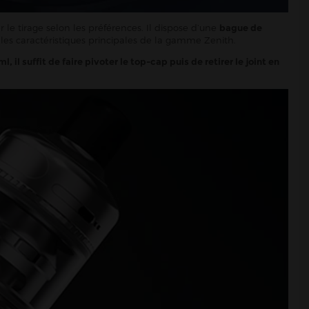
r le tirage selon les préférences. Il dispose d’une
bague de
 les caractéristiques principales de la gamme Zenith.
l, il suffit de faire pivoter le top-cap puis de retirer le joint en