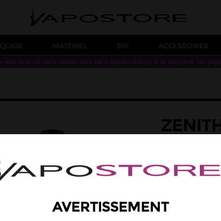
IQUIDE
MATÉRIEL
DIY
ACCESSOIRES
n vers une vie sans tabac puis sans dépendance à la nicotine. Ne vap
ZENIT
Innokin propose le
remplissage par le 
résistances Z-coil
Trouver l
AVERTISSEMENT
23,90 €