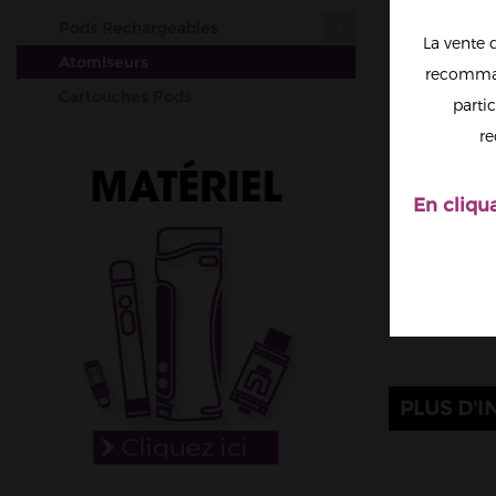
Pods Rechargeables
La vente 
Atomiseurs
recomman
Cartouches Pods
partic
Résistances (mèches)
re
Accus
Outils & Entretiens
En cliqu
Cotons
Fil résistif
Set-up complets
Résistances pré-faites
DIY
Accessoires
PLUS D'I