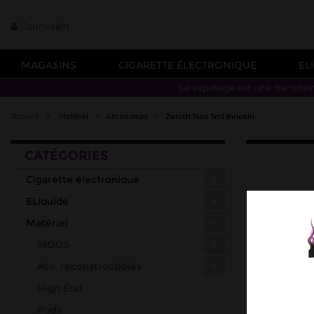
Connexion
MAGASINS
CIGARETTE ÉLECTRONIQUE
EL
Le vapotage est une transitio
Accueil
>
Matériel
>
Atomiseurs
>
Zenith Nex 5ml Innokin
CATÉGORIES
Cigarette électronique
ELiquide
Matériel
MODS
Ato. reconstructibles
High End
Pods