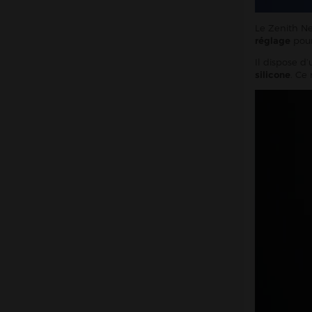
Le Zenith N
réglage
pour
Il dispose d’
silicone
. Ce