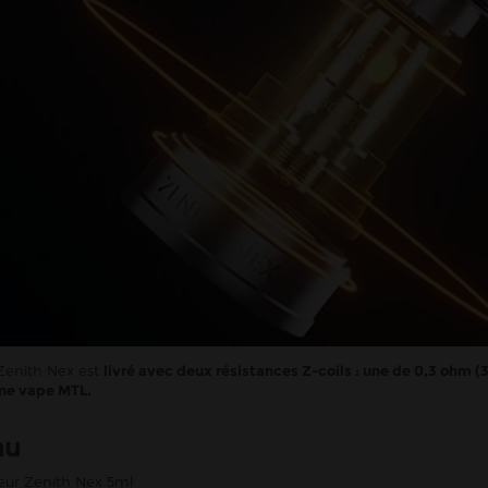
Zenith Nex est
livré avec deux résistances Z-coils : une de 0,3 ohm 
une vape MTL.
nu
seur Zenith Nex 5ml