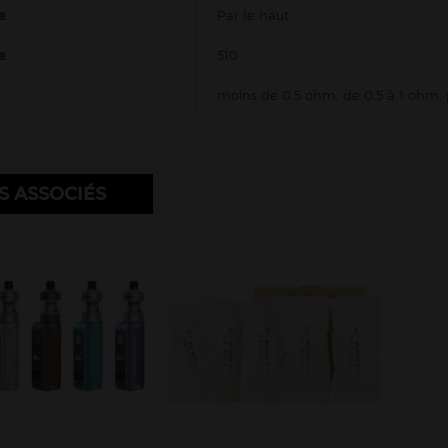
e
Par le haut
e
510
moins de 0.5 ohm, de 0.5 à 1 ohm,
S ASSOCIÉS