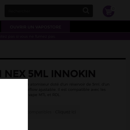
0
OUVRIR UN VAPOSTORE
otez pas si vous ne fumez pas.
H NEX 5ML INNOKIN
 Zenith Nex, un atomiseur doté d'un réservoir de 5ml, d'un
haut et d'un airflow ajustable. Il est compatible avec les
s et permet une vape MTL et RDL.
es résistances compatibles -
Cliquez ici