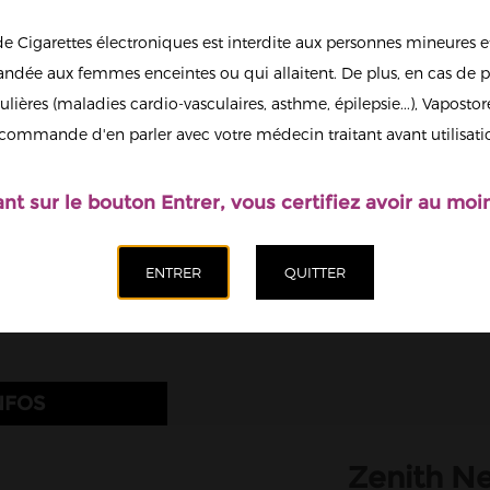
de Cigarettes électroniques est interdite aux personnes mineures et
Couleur
dée aux femmes enceintes ou qui allaitent. De plus, en cas de p
Black
Quantité
ulières (maladies cardio-vasculaires, asthme, épilepsie...), Vaposto
Afficher en
commande d'en parler avec votre médecin traitant avant utilisati
grand
Ajoute
ant sur le bouton Entrer, vous certifiez avoir au moin
NFOS
Zenith N