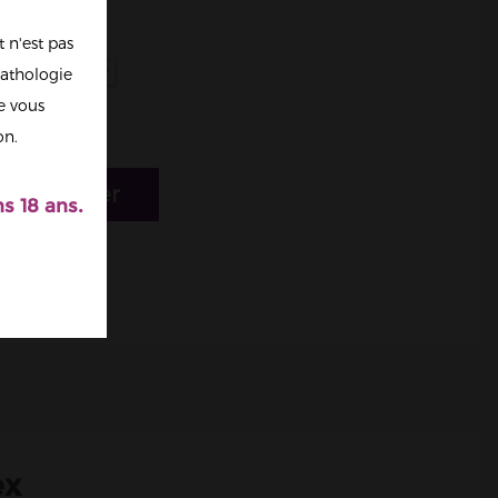
 n'est pas
athologie
re vous
on.
r au panier
s 18 ans.
ex