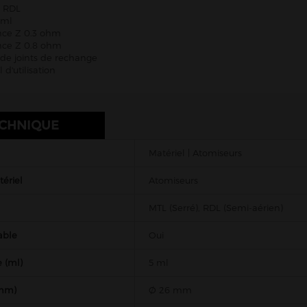
p RDL
5ml
ance Z 0.3 ohm
ance Z 0.8 ohm
 de joints de rechange
 d'utilisation
ECHNIQUE
Matériel | Atomiseurs
ériel
Atomiseurs
MTL (Serré), RDL (Semi-aérien)
able
Oui
 (ml)
5 ml
(mm)
Ø 26 mm