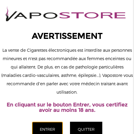
0
Connexion
AVERTISSEMENT
La vente de Cigarettes électroniques est interdite aux personnes
mineures et n'est pas recommandée aux femmes enceintes ou
qui allaitent. De plus, en cas de pathologie particulières
MENU
(maladies cardio-vasculaires, asthme, épilepsie...), Vapostore vous
recommande d'en parler avec votre médecin traitant avant
Le vapotage est une transition vers une vie sans tabac puis sans
utilisation.
dépendance à la nicotine. Ne vapotez pas si vous ne fumez pas.
En cliquant sur le bouton Entrer, vous certifiez
Accueil
>
Matériel
>
Atomiseurs
>
GOZ+ 3,5ml Innokin
avoir au moins 18 ans.
CATÉGORIES