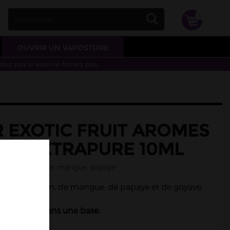
0
OUVRIR UN VAPOSTORE
otez pas si vous ne fumez pas.
 EXOTIC FRUIT AROMES
DIY EXTRAPURE 10ML
a passion, goyave, mangue, papaye
it de la passion, de mangue, de papaye et de goyave.
 à diluer dans une base.