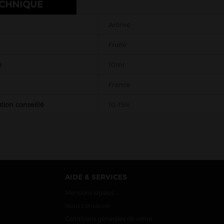
ECHNIQUE
Arôme
Fruité
e
10ml
France
tion conseillé
10-15%
AIDE & SERVICES
Mentions légales
Nous contacter
Conditions générales de vente