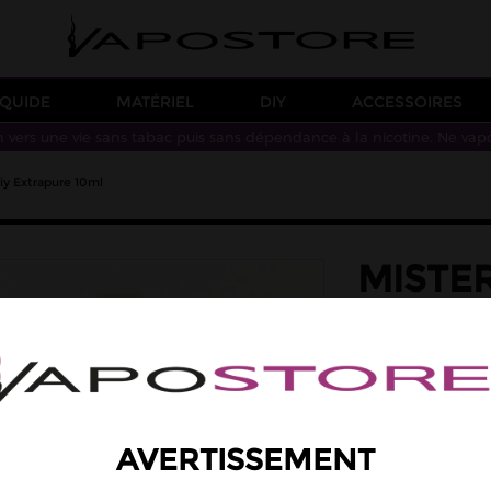
IQUIDE
MATÉRIEL
DIY
ACCESSOIRES
n vers une vie sans tabac puis sans dépendance à la nicotine. Ne vap
iy Extrapure 10ml
MISTER
EXTRA
saveur: fruit de l
Des saveurs fru
Arôme concentré
AVERTISSEMENT