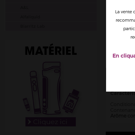
A&L
La vente 
Alfaliquid
recomman
Biarritz Lab
partic
Big Papa
re
Chefs Flavours
Cloud Vapor
En cliqu
Crazy Labs
Curieux
PLUS D'I
Dictator
Dinner Lady
Caractéri
DIY Monster
Conditionn
Contenanc
Don Cristo
Arôme conc
E saveur
E.Tasty