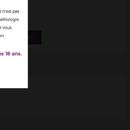
 n'est pas
athologie
re vous
on.
r au panier
s 18 ans.