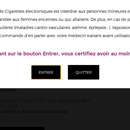
3,90 €
de Cigarettes électroniques est interdite aux personnes mineures et
Quantité
dée aux femmes enceintes ou qui allaitent. De plus, en cas de p
ulières (maladies cardio-vasculaires, asthme, épilepsie...), Vaposto
Afficher en
commande d'en parler avec votre médecin traitant avant utilisati
grand
Ajoute
ant sur le bouton Entrer, vous certifiez avoir au moin
NFOS
stiques:
ement : Flacon PET avec sécurité enfant
e : 10ml
entré à diluer dans une base.