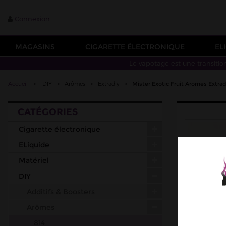
Connexion
MAGASINS
CIGARETTE ÉLECTRONIQUE
EL
Le vapotage est une transitio
Accueil
>
DIY
>
Arômes
>
Extradiy
>
Mister Exotic Fruit Aromes Extrad
CATÉGORIES
Cigarette électronique
ELiquide
Matériel
DIY
Additifs & Boosters
Arômes
814