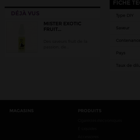
FICHE T
EliquidFrance
DÉJÀ VUS
EliquidFrance Fruizee
Type DIY
Empire Brew
MISTER EXOTIC
Saveur
FRUIT...
Extradiy
Contenanc
Des saveurs fruit de la
Full Moon
passion, de...
Gatsby
Pays
Halo
Taux de dilu
Juice 66
Jungle Wave
Just Juice
Le Coq Qui Vape
Le Vapoteur Breton
MAGASINS
PRODUITS
Liquidarom
Cigarettes électroniques
E-Liquides
Le French Liquide
Accessoires
Maison Fuel