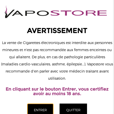
0
Connexion
AVERTISSEMENT
La vente de Cigarettes électroniques est interdite aux personnes
mineures et n'est pas recommandée aux femmes enceintes ou
qui allaitent. De plus, en cas de pathologie particulières
MENU
(maladies cardio-vasculaires, asthme, épilepsie...), Vapostore vous
recommande d'en parler avec votre médecin traitant avant
Le vapotage est une transition vers une vie sans tabac puis sans
utilisation.
dépendance à la nicotine. Ne vapotez pas si vous ne fumez pas.
En cliquant sur le bouton Entrer, vous certifiez
Accueil
>
DIY
>
Arômes
>
Extradiy
>
Lady Bubble Gum Arôme
avoir au moins 18 ans.
Extradiy Extrapure 10ml
CATÉGORIES