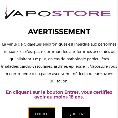
0
Connexion
AVERTISSEMENT
La vente de Cigarettes électroniques est interdite aux personnes
mineures et n'est pas recommandée aux femmes enceintes ou
qui allaitent. De plus, en cas de pathologie particulières
MENU
(maladies cardio-vasculaires, asthme, épilepsie...), Vapostore vous
recommande d'en parler avec votre médecin traitant avant
Le vapotage est une transition vers une vie sans tabac puis sans
utilisation.
dépendance à la nicotine. Ne vapotez pas si vous ne fumez pas.
En cliquant sur le bouton Entrer, vous certifiez
Accueil
>
DIY
>
Arômes
>
Extradiy
>
Lord Virginia Arôme
avoir au moins 18 ans.
Extradiy Extrapure 10ml
CATÉGORIES