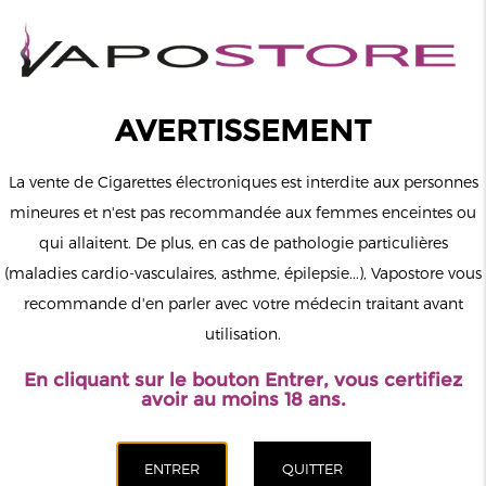
0
Connexion
AVERTISSEMENT
La vente de Cigarettes électroniques est interdite aux personnes
mineures et n'est pas recommandée aux femmes enceintes ou
qui allaitent. De plus, en cas de pathologie particulières
MENU
(maladies cardio-vasculaires, asthme, épilepsie...), Vapostore vous
recommande d'en parler avec votre médecin traitant avant
Le vapotage est une transition vers une vie sans tabac puis sans
utilisation.
dépendance à la nicotine. Ne vapotez pas si vous ne fumez pas.
En cliquant sur le bouton Entrer, vous certifiez
Accueil
>
DIY
>
Arômes
>
Roykin
>
Blue Crystal Concentré
avoir au moins 18 ans.
Vape Of Legends 30ml
CATÉGORIES