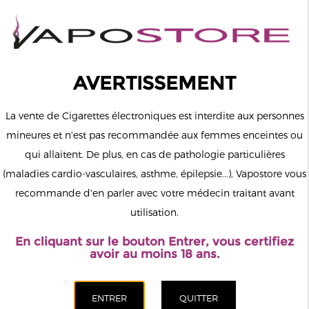
0
Connexion
AVERTISSEMENT
La vente de Cigarettes électroniques est interdite aux personnes
mineures et n'est pas recommandée aux femmes enceintes ou
qui allaitent. De plus, en cas de pathologie particulières
MENU
(maladies cardio-vasculaires, asthme, épilepsie...), Vapostore vous
recommande d'en parler avec votre médecin traitant avant
Le vapotage est une transition vers une vie sans tabac puis sans
utilisation.
dépendance à la nicotine. Ne vapotez pas si vous ne fumez pas.
En cliquant sur le bouton Entrer, vous certifiez
Accueil
>
DIY
>
Arômes
>
Cloud Vapor
>
Red Concentré Kung
avoir au moins 18 ans.
Freeze 30ml
CATÉGORIES