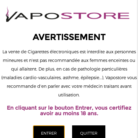
0
Connexion
AVERTISSEMENT
La vente de Cigarettes électroniques est interdite aux personnes
mineures et n'est pas recommandée aux femmes enceintes ou
qui allaitent. De plus, en cas de pathologie particulières
MENU
(maladies cardio-vasculaires, asthme, épilepsie...), Vapostore vous
recommande d'en parler avec votre médecin traitant avant
Le vapotage est une transition vers une vie sans tabac puis sans
utilisation.
dépendance à la nicotine. Ne vapotez pas si vous ne fumez pas.
En cliquant sur le bouton Entrer, vous certifiez
Accueil
>
DIY
>
Arômes
>
Secret's Lab
>
Pop Corn Toffee
avoir au moins 18 ans.
Caramel Concentré Biggy Bear 30ml
CATÉGORIES