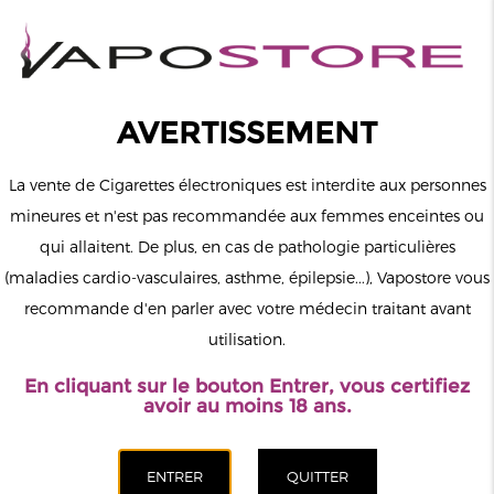
0
Connexion
AVERTISSEMENT
La vente de Cigarettes électroniques est interdite aux personnes
mineures et n'est pas recommandée aux femmes enceintes ou
qui allaitent. De plus, en cas de pathologie particulières
MENU
(maladies cardio-vasculaires, asthme, épilepsie...), Vapostore vous
recommande d'en parler avec votre médecin traitant avant
Le vapotage est une transition vers une vie sans tabac puis sans
utilisation.
dépendance à la nicotine. Ne vapotez pas si vous ne fumez pas.
En cliquant sur le bouton Entrer, vous certifiez
Accueil
>
DIY
>
Arômes
>
Le Coq Qui Vape
>
Fruit Du Dragon
avoir au moins 18 ans.
Concentré Le Coq Qui Vape Premium 30ml
CATÉGORIES