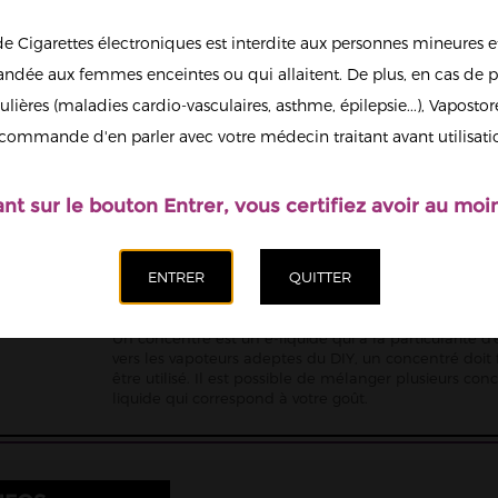
Quantité
de Cigarettes électroniques est interdite aux personnes mineures et
dée aux femmes enceintes ou qui allaitent. De plus, en cas de p
ulières (maladies cardio-vasculaires, asthme, épilepsie...), Vaposto
Ajoute
Afficher en
commande d'en parler avec votre médecin traitant avant utilisati
grand
ant sur le bouton Entrer, vous certifiez avoir au moin
E-liquide concentré
Un concentré est un e-liquide qui a la particularité 
vers les vapoteurs adeptes du DIY, un concentré doit
être utilisé. Il est possible de mélanger plusieurs co
liquide qui correspond à votre goût.