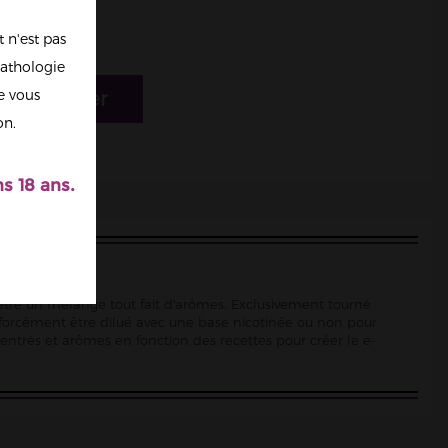
 n'est pas
athologie
re vous
r au panier
on.
s 18 ans.
d'être un mélange tout fait d'arômes. Exclusivement tourné
 forcément être dilué avec une base nicotinée ou non pour
ncentrés et arômes en fonction des recettes pour créer le e-