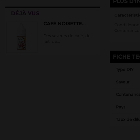
PLUS D'I
EliquidFrance
DÉJÀ VUS
EliquidFrance Fruizee
Caractéristi
Empire Brew
CAFÉ NOISETTE...
Conditionnem
Contenance 
Extradiy
Des saveurs de café, de
lait, de...
Full Moon
Gatsby
FICHE T
Halo
Type DIY
Juice 66
Jungle Wave
Saveur
Just Juice
Contenanc
Le Coq Qui Vape
Pays
Le Vapoteur Breton
Taux de dilu
Liquidarom
Le French Liquide
Maison Fuel