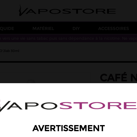
IQUIDE
MATÉRIEL
DIY
ACCESSOIRES
n vers une vie sans tabac puis sans dépendance à la nicotine. Ne vap
O'Jlab 30ml
CAFÉ 
BIG KA
saveur: café, caram
Des saveurs de café
Arôme concentré à
12,90 €
AVERTISSEMENT