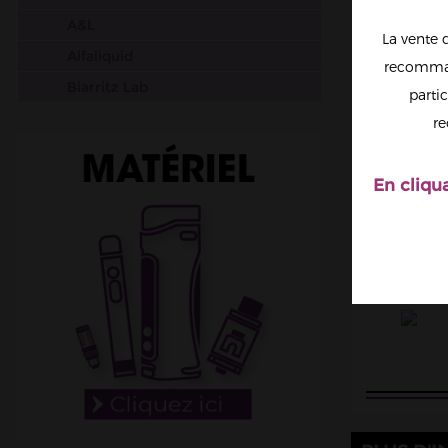
A&L
La vente 
Alfaliquid
recomman
Biarritz Lab
partic
Big Papa
re
Chefs Flavours
Cloud Vapor
En cliqu
Crazy Labs
Curieux
Dictator
Dinner Lady
DIY Monster
Don Cristo
E saveur
E.Tasty