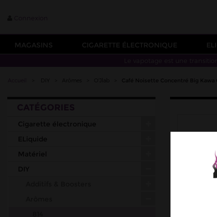
Connexion
MAGASINS
CIGARETTE ÉLECTRONIQUE
EL
Le vapotage est une transitio
Accueil
>
DIY
>
Arômes
>
O'Jlab
>
Café Noisette Concentré Big Kawa 
CATÉGORIES
Cigarette électronique
ELiquide
Matériel
DIY
Additifs & Boosters
Arômes
814