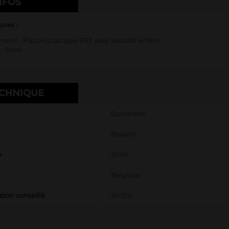
NFOS
ques :
ent : Flacon plastique PET avec sécurité enfant
: 30ml
ECHNIQUE
Concentré
Boisson
e
30ml
Belgique
tion conseillé
10-15%