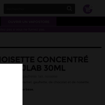
0
OUVRIR UN VAPOSTORE
otez pas si vous ne fumez pas.
NOISETTE CONCENTRÉ
WA O'JLAB 30ML
el, chocolat, gaufrette, lait, noisette
, de lait, de caramel, gaufrette, de chocolat et de noisette.
 diluer dans une base.