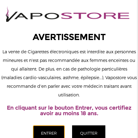
0
Connexion
AVERTISSEMENT
La vente de Cigarettes électroniques est interdite aux personnes
mineures et n'est pas recommandée aux femmes enceintes ou
qui allaitent. De plus, en cas de pathologie particulières
MENU
(maladies cardio-vasculaires, asthme, épilepsie...), Vapostore vous
recommande d'en parler avec votre médecin traitant avant
Le vapotage est une transition vers une vie sans tabac puis sans
utilisation.
dépendance à la nicotine. Ne vapotez pas si vous ne fumez pas.
En cliquant sur le bouton Entrer, vous certifiez
Accueil
>
DIY
>
Arômes
>
Full Moon
>
Sunset Concentré Full
avoir au moins 18 ans.
Moon 30ml
CATÉGORIES