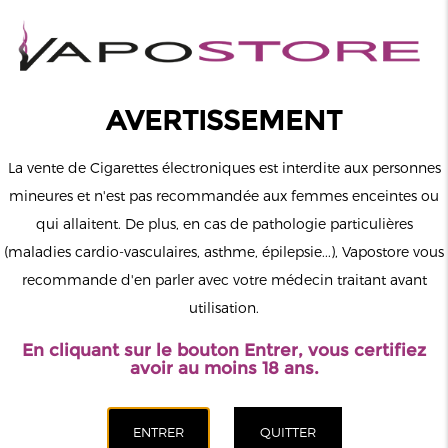
0
Connexion
AVERTISSEMENT
La vente de Cigarettes électroniques est interdite aux personnes
mineures et n'est pas recommandée aux femmes enceintes ou
qui allaitent. De plus, en cas de pathologie particulières
MENU
(maladies cardio-vasculaires, asthme, épilepsie...), Vapostore vous
recommande d'en parler avec votre médecin traitant avant
Le vapotage est une transition vers une vie sans tabac puis sans
utilisation.
dépendance à la nicotine. Ne vapotez pas si vous ne fumez pas.
En cliquant sur le bouton Entrer, vous certifiez
Accueil
>
ELiquide
>
Anglais
>
Drifter
>
Cassis Glacé Nic Salt
avoir au moins 18 ans.
Bar Salts Drifter 10ml
CATÉGORIES