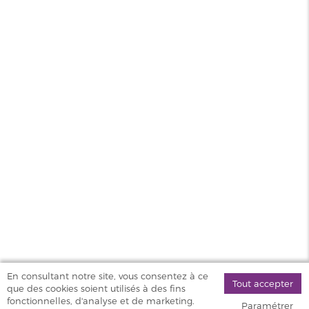
PG/VG
50/50
Pays
UK
Sel de
Oui
nicotine
MAGASINS
PRODUITS
AIDE & SERVICES
VAPOSTORE
En consultant notre site, vous consentez à ce
Tout accepter
que des cookies soient utilisés à des fins
©
fonctionnelles, d'analyse et de marketing.
Paramétrer
2026 Vapostore