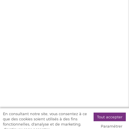
Contenance
100ml
PG/VG
50/50
Pays
UK
MAGASINS
PRODUITS
AIDE & SERVICES
VAPOSTORE
En consultant notre site, vous consentez à ce
Tout accepter
que des cookies soient utilisés à des fins
©
fonctionnelles, d'analyse et de marketing.
Paramétrer
2026 Vapostore