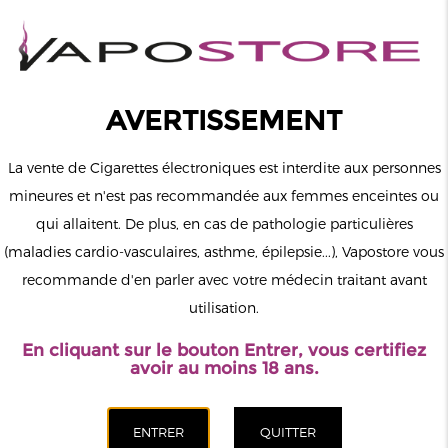
0
Connexion
AVERTISSEMENT
La vente de Cigarettes électroniques est interdite aux personnes
mineures et n'est pas recommandée aux femmes enceintes ou
qui allaitent. De plus, en cas de pathologie particulières
MENU
(maladies cardio-vasculaires, asthme, épilepsie...), Vapostore vous
recommande d'en parler avec votre médecin traitant avant
Le vapotage est une transition vers une vie sans tabac puis sans
utilisation.
dépendance à la nicotine. Ne vapotez pas si vous ne fumez pas.
En cliquant sur le bouton Entrer, vous certifiez
Accueil
>
ELiquide
>
Anglais
>
Dr Frost
>
Mangue Ananas
avoir au moins 18 ans.
Glacée Dr. Frost Arctic Edition 100ml
CATÉGORIES