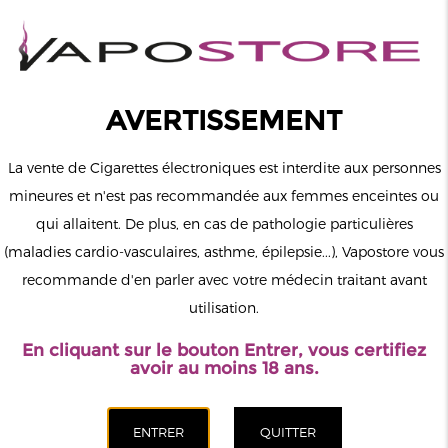
0
Connexion
AVERTISSEMENT
La vente de Cigarettes électroniques est interdite aux personnes
mineures et n'est pas recommandée aux femmes enceintes ou
qui allaitent. De plus, en cas de pathologie particulières
MENU
(maladies cardio-vasculaires, asthme, épilepsie...), Vapostore vous
recommande d'en parler avec votre médecin traitant avant
Le vapotage est une transition vers une vie sans tabac puis sans
utilisation.
dépendance à la nicotine. Ne vapotez pas si vous ne fumez pas.
En cliquant sur le bouton Entrer, vous certifiez
Accueil
>
ELiquide
>
Anglais
>
Drifter
>
Mangue Glacée Drifter
avoir au moins 18 ans.
100ml
CATÉGORIES